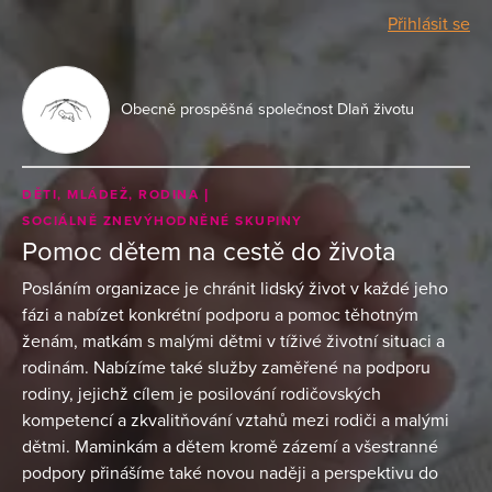
Přihlásit se
Obecně prospěšná společnost Dlaň životu
DĚTI, MLÁDEŽ, RODINA
SOCIÁLNĚ ZNEVÝHODNĚNÉ SKUPINY
Pomoc dětem na cestě do života
Posláním organizace je chránit lidský život v každé jeho
fázi a nabízet konkrétní podporu a pomoc těhotným
ženám, matkám s malými dětmi v tíživé životní situaci a
rodinám. Nabízíme také služby zaměřené na podporu
rodiny, jejichž cílem je posilování rodičovských
kompetencí a zkvalitňování vztahů mezi rodiči a malými
dětmi. Maminkám a dětem kromě zázemí a všestranné
podpory přinášíme také novou naději a perspektivu do