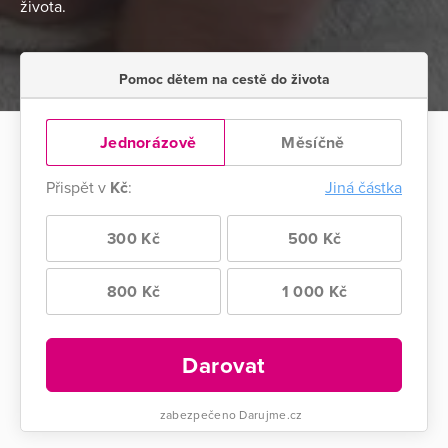
života.
Pomoc dětem na cestě do života
Jednorázově
Měsíčně
Přispět v
Kč
:
Jiná částka
300 Kč
500 Kč
800 Kč
1 000 Kč
Darovat
zabezpečeno Darujme.cz