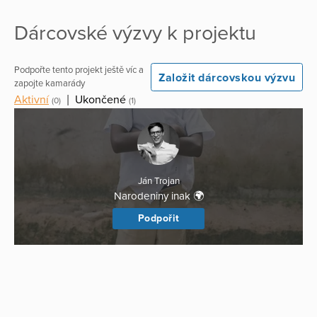
Dárcovské výzvy k projektu
Podpořte tento projekt ještě víc a
Založit dárcovskou výzvu
zapojte kamarády
Aktivní
|
Ukončené
(0)
(1)
Ján Trojan
Narodeniny inak 🌍
Podpořit