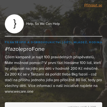
Přihlásit se
Help, So We Can Help
FILANTROPIE A DOBROVOLNICTVÍ
DĚTI, MLÁDEŽ, RODINA
#fazoleproFone
Cílem kampaně je najít 100 pravidelných přispěvatelů.
Máte možnost pomoci? V první fázi hledáme 100 lidí, kteří
by přispívali na jídlo pro děti v hodnotě 200 Kč měsíčně.
Za 200 Kč se v Tanzanii dá pořídit třeba 8kg fazolí - což
stačí na přílohu jednoho jídla pro přibližně 80 lidí, tedy pro
všechny děti. Více informací o naší iniciativě najdete na
www.wecare.one
vybíráme od 16.3.2018