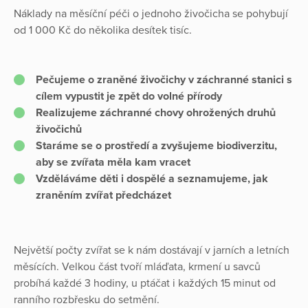
Náklady na měsíční péči o jednoho živočicha se pohybují
od 1 000 Kč do několika desítek tisíc.
Pečujeme o zraněné živočichy v záchranné stanici s
cílem vypustit je zpět do volné přírody
Realizujeme záchranné chovy ohrožených druhů
živočichů
Staráme se o prostředí a zvyšujeme biodiverzitu,
aby se zvířata měla kam vracet
Vzděláváme děti i dospělé a seznamujeme, jak
zraněním zvířat předcházet
Největší počty zvířat se k nám dostávají v jarních a letních
měsících. Velkou část tvoří mláďata, krmení u savců
probíhá každé 3 hodiny, u ptáčat i každých 15 minut od
ranního rozbřesku do setmění.