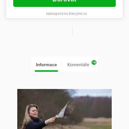
zabezpečeno Darujme.cz
+9
Informace
Komentáře