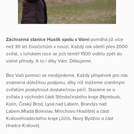
Záchranná stanice Huslík spolu s Vámi
pomáhá již více
než 30 let živočichům v nouzi. Každý rok ošetří přes 2000
zvířat, v loňském roce se jich téměř 1500 vrátilo zpět do
volné přírody. A to i díky Vám. Děkujeme.
Bez Vaší pomoci se neobjedeme. Každý příspěvek pro nás
znamená důležitou podporu, díky níž můžeme zraněným
zvířatům poskytnout dostatečnou péči. Staráme se o
zvířata z východní části Středočeského kraje (Nymburk,
Kolín, Český Brod, Lysá nad Labem, Brandýs nad
Labem,Mladá Boleslav, Mnichovo Hradiště) a části
Královéhradeckého kraje (Jičín, Nový Bydžov a část
Hradce Králové).