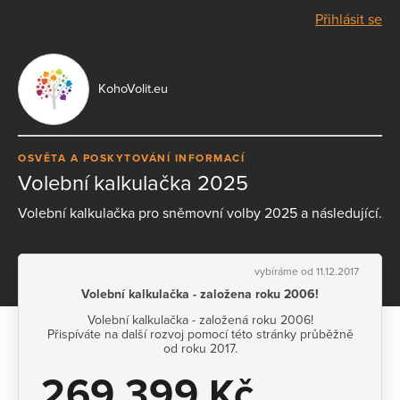
Přihlásit se
KohoVolit.eu
OSVĚTA A POSKYTOVÁNÍ INFORMACÍ
Volební kalkulačka 2025
Volební kalkulačka pro sněmovní volby 2025 a následující.
vybíráme od 11.12.2017
Volební kalkulačka - založena roku 2006!
Volební kalkulačka - založená roku 2006!
Přispíváte na další rozvoj pomocí této stránky průběžně
od roku 2017.
269 399 Kč