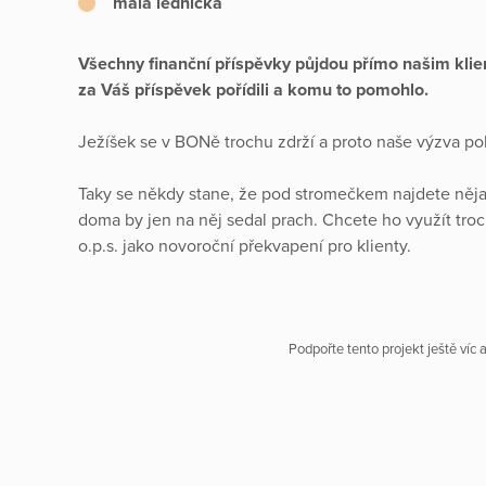
malá lednička
Všechny finanční příspěvky půjdou přímo našim klie
za Váš příspěvek pořídili a komu to pomohlo.
Ježíšek se v BONě trochu zdrží a proto naše výzva po
Taky se někdy stane, že pod stromečkem najdete něja
doma by jen na něj sedal prach. Chcete ho využít tro
o.p.s. jako novoroční překvapení pro klienty.
Podpořte tento projekt ještě víc