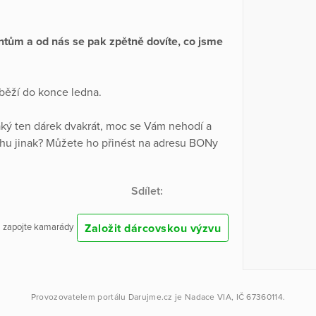
ntům a od nás se pak zpětně dovíte, co jsme
běží do konce ledna.
ký ten dárek dvakrát, moc se Vám nehodí a
chu jinak? Můžete ho přinést na adresu BONy
Sdílet:
Založit dárcovskou výzvu
 a zapojte kamarády
Provozovatelem portálu
Darujme.cz
je
Nadace VIA
, IČ 67360114.