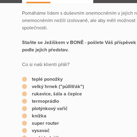
Pomáháme lidem s duševním onemocněním v jejich ná
onemocněním nežili izolovaně, ale aby měli možnost a
společnosti.
Staňte se Ježíškem v BONĚ - pošlete Váš příspěvek
podle jejich představ.
Co si naši klienti přáli?
teplé ponožky
velký hrnek ("půllitřák")
rukavice, šála a čepice
termoprádlo
plotýnkový vařič
knížka
super router
vysavač