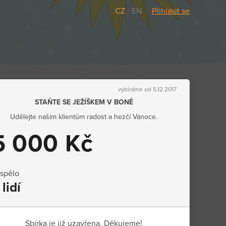
CZ
/
EN
Přihlásit se
vybíráme od 5.12.2017
STAŇTE SE JEŽÍŠKEM V BONĚ
Udělejte našim klientům radost a hezčí Vánoce.
5 000 Kč
ispělo
 lidí
Sbírka je již uzavřena. Děkujeme!