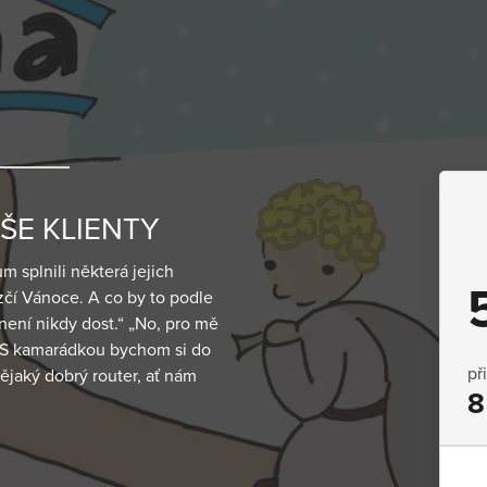
ŠE KLIENTY
 splnili některá jejich
ezčí Vánoce. A co by to podle
není nikdy dost.“ „No, pro mě
 "S kamarádkou bychom si do
př
ějaký dobrý router, ať nám
8