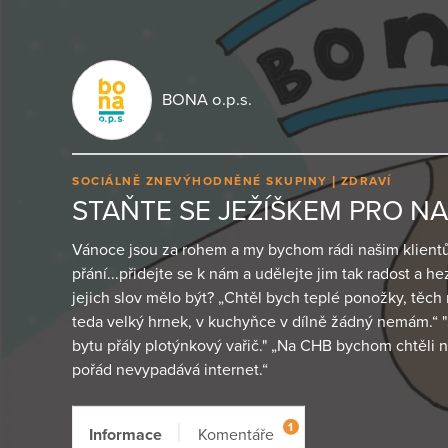
BONA o.p.s.
SOCIÁLNĚ ZNEVÝHODNĚNÉ SKUPINY
ZDRAVÍ
STAŇTE SE JEŽÍŠKEM PRO NA
Vánoce jsou za rohem a my bychom rádi našim klientům
přání...přidejte se k nám a udělejte jim tak radost a h
jejich slov mělo být? „Chtěl bych teplé ponožky, těch 
teda velký hrnek, v kuchyňce v dílně žádný nemám.“
bytu přály plotýnkový vařič." „Na CHB bychom chtěli n
pořád nevypadává internet.“
1
Informace
Komentáře