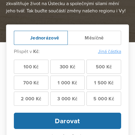
zkvalitňuje život na Ústecku a společnými silami mění
jeho tvář. Tak buďte součástí změny našeho regionu i Vy!
Jednorázově
Měsíčně
Přispět v
Kč
:
Jiná částka
100 Kč
300 Kč
500 Kč
700 Kč
1 000 Kč
1 500 Kč
2 000 Kč
3 000 Kč
5 000 Kč
Darovat