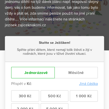
jednomu dítěti na týž dárek (dárci např. reagovali stejný
den), vás o tom budeme informovat, tak jako tomu bylo
vždy a ptát se, zda smíme peníze použít na jiné přání
dítěte.... Více informací naleznete na stránkách
jezisek.zajiceknakoni.cz
Staňte se Ježíškem!
Splňte přání dětem, které nemají tolik štěstí a žijí v
rodinách, které jsou v tíživé životní situaci.
Jednorázově
Měsíčně
Přispět v
Kč
:
Jiná částka
300 Kč
500 Kč
1 000 Kč
2 000 Kč
5 000 Kč