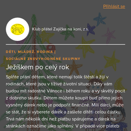
Přihlásit se
Klub přátel Zajíčka na koni, z.s.
DĚTI, MLÁDEŽ, RODINA
SOCIÁLNĚ ZNEVÝHODNĚNÉ SKUPINY
Ježíškem po celý rok
Splňte přání dětem, které nemají tolik štěstí a žijí v
rodinách, které jsou v tíživé životní situaci. Díky vám
budou mít radostné Vánoce i během roku a vy skvělý pocit
z dobrého skutku. Dětem můžete koupit buď přímo jejich
vysněný dárek nebo je podpořit finančně. Milí dárci, může
se stát, že si vyberete dárek a zašlete dítěti celou částku.
Trvá nám několik dní než platbu spárujeme a dárek na
stránkách označíme jako splněný. V případě více plateb