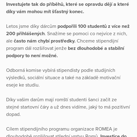
Investujete tak do příběhů, které se opravdu dějí a které
díky vám mohou mít šťastný konec.
Letos jsme díky dárcům
podpořili 100 studentů z více než
200 přihlášených
. Snažíme se pomoci co nejvíce z nich,
ale
často nám chybí prostředky.
Chceme stipendijní
program dál rozšiřovat jenže
bez dlouhodobé a stabilní
podpory to není možné.
Odborná komise vybírá stipendisty podle studijních
výsledků, sociální situace a také na základě motivační
eseje ke studiu.
Díky vašim darům mají romští studenti šanci začít ze
stejné startovní čáry a už dnes vidíme, jaký to má pozitivní
dopad.
Cílem stipendijního programu organizace ROMEA je
dlouhodobě rozšiřovat střední vrstvu Romů.
Investice do