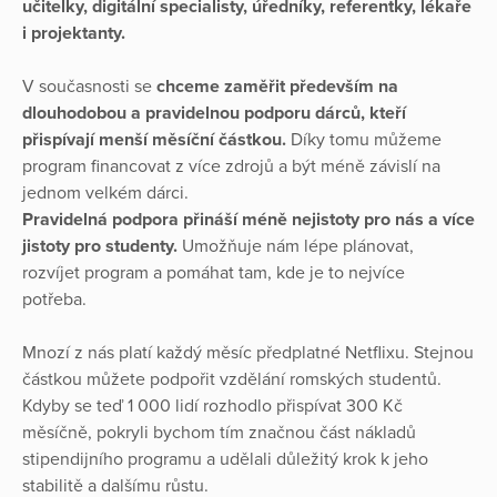
učitelky, digitální specialisty, úředníky, referentky, lékaře
i projektanty.
V současnosti se
chceme
zaměřit především na
dlouhodobou a pravidelnou podporu dárců,
kteří
přispívají menší měsíční částkou.
Díky tomu můžeme
program financovat z více zdrojů a být méně závislí na
jednom velkém dárci.
Pravidelná podpora přináší méně nejistoty pro nás a více
jistoty pro studenty.
Umožňuje nám lépe plánovat,
rozvíjet program a pomáhat tam, kde je to nejvíce
potřeba.
Mnozí z nás platí každý měsíc předplatné Netflixu. Stejnou
částkou můžete podpořit vzdělání romských studentů.
Kdyby se teď 1 000 lidí rozhodlo přispívat 300 Kč
měsíčně, pokryli bychom tím značnou část nákladů
stipendijního programu a udělali důležitý krok k jeho
stabilitě a dalšímu růstu.