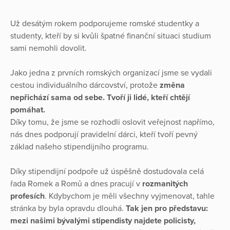
Už desátým rokem podporujeme romské studentky a
studenty, kteří by si kvůli špatné finanční situaci studium
sami nemohli dovolit.
Jako jedna z prvních romských organizací jsme se vydali
cestou individuálního dárcovství, protože
změna
nepřichází sama od sebe. Tvoří ji lidé, kteří chtějí
pomáhat.
Díky tomu, že jsme se rozhodli oslovit veřejnost napřímo,
nás dnes podporují pravidelní dárci, kteří tvoří pevný
základ našeho stipendijního programu.
Díky stipendijní podpoře už úspěšně dostudovala celá
řada Romek a Romů a dnes pracují v
rozmanitých
profesích
. Kdybychom je měli všechny vyjmenovat, tahle
stránka by byla opravdu dlouhá.
Tak jen pro představu:
mezi našimi bývalými stipendisty najdete policisty,