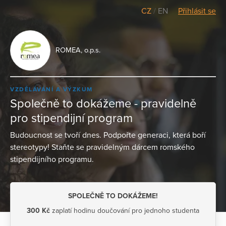
CZ
/
EN
Přihlásit se
ROMEA, o.p.s.
VZDĚLÁVÁNÍ A VÝZKUM
Společně to dokážeme - pravidelně
pro stipendijní program
Budoucnost se tvoří dnes. Podpořte generaci, která boří
stereotypy! Staňte se pravidelným dárcem romského
stipendijního programu.
SPOLEČNĚ TO DOKÁŽEME!
300 Kč
zaplatí hodinu doučování pro jednoho studenta