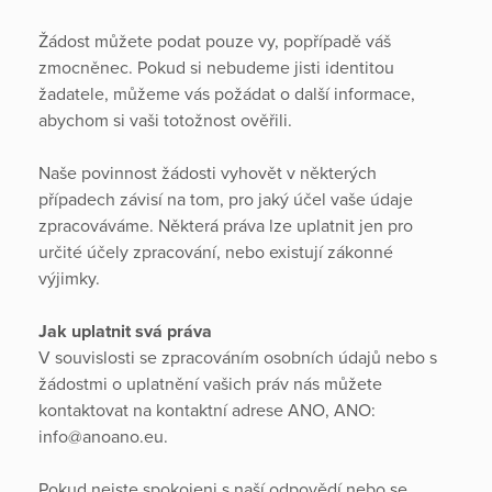
Žádost můžete podat pouze vy, popřípadě váš
zmocněnec. Pokud si nebudeme jisti identitou
žadatele, můžeme vás požádat o další informace,
abychom si vaši totožnost ověřili.
Naše povinnost žádosti vyhovět v některých
případech závisí na tom, pro jaký účel vaše údaje
zpracováváme. Některá práva lze uplatnit jen pro
určité účely zpracování, nebo existují zákonné
výjimky.
Jak uplatnit svá práva
V souvislosti se zpracováním osobních údajů nebo s
žádostmi o uplatnění vašich práv nás můžete
kontaktovat na kontaktní adrese ANO, ANO:
info@anoano.eu.
Pokud nejste spokojeni s naší odpovědí nebo se