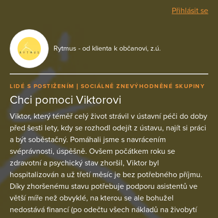
Přihlásit se
Rytmus - od klienta k občanovi, z.ú.
LIDÉ S POSTIŽENÍM
SOCIÁLNĚ ZNEVÝHODNĚNÉ SKUPINY
Chci pomoci Viktorovi
Viktor, který téměř celý život strávil v ústavní péči do doby
před šesti lety, kdy se rozhodl odejít z ústavu, najít si práci
a být soběstačný. Pomáhali jsme s navrácením
svéprávnosti, úspěšně. Ovšem počátkem roku se
zdravotní a psychický stav zhoršil, Viktor byl
hospitalizován a už třetí měsíc je bez potřebného příjmu.
Díky zhoršenému stavu potřebuje podporu asistentů ve
větší míře než obvyklé, na kterou se ale bohužel
nedostává financí (po odečtu všech nákladů na živobytí