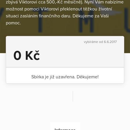
zbývá Viktorovi cca 500,-Kč měsíčně). Nyní Vám nabízíme
možnost pomoci Viktorovi překlenout těžkou životní
situaci zasláním finančního daru. Děkujeme za Vaši
pomoc.
vybíráme od 6.6.2017
0 Kč
Sbírka je již uzavřena. Děkujeme!