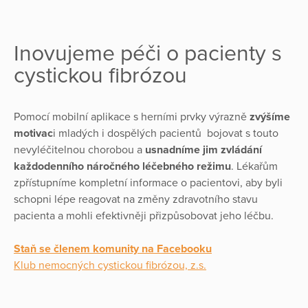
Inovujeme péči o pacienty s
cystickou fibrózou
Pomocí mobilní aplikace s herními prvky výrazně
zvýšíme
motivac
i mladých i dospělých pacientů bojovat s touto
nevyléčitelnou chorobou a
usnadníme jim zvládání
každodenního náročného léčebného režimu
. Lékařům
zpřístupníme kompletní informace o pacientovi, aby byli
schopni lépe reagovat na změny zdravotního stavu
pacienta a mohli efektivněji přizpůsobovat jeho léčbu.
Staň se členem komunity na Facebooku
Klub nemocných cystickou fibrózou, z.s.