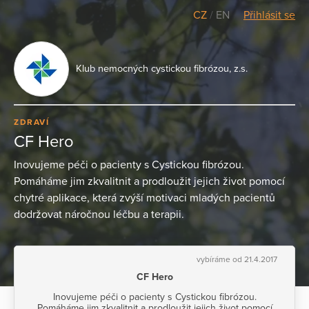
CZ
/
EN
Přihlásit se
Klub nemocných cystickou fibrózou, z.s.
ZDRAVÍ
CF Hero
Inovujeme péči o pacienty s Cystickou fibrózou.
Pomáháme jim zkvalitnit a prodloužit jejich život pomocí
chytré aplikace, která zvýší motivaci mladých pacientů
dodržovat náročnou léčbu a terapii.
vybíráme od 21.4.2017
CF Hero
Inovujeme péči o pacienty s Cystickou fibrózou.
Pomáháme jim zkvalitnit a prodloužit jejich život pomocí