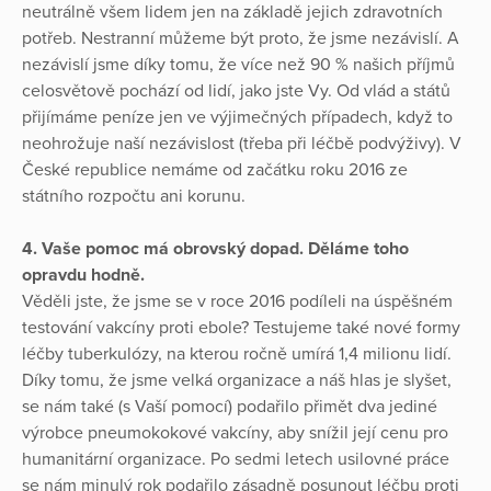
neutrálně všem lidem jen na základě jejich zdravotních
potřeb. Nestranní můžeme být proto, že jsme nezávislí. A
nezávislí jsme díky tomu, že více než 90 % našich příjmů
celosvětově pochází od lidí, jako jste Vy. Od vlád a států
přijímáme peníze jen ve výjimečných případech, když to
neohrožuje naší nezávislost (třeba při léčbě podvýživy). V
České republice nemáme od začátku roku 2016 ze
státního rozpočtu ani korunu.
4. Vaše pomoc má obrovský dopad. Děláme toho
opravdu hodně.
Věděli jste, že jsme se v roce 2016 podíleli na úspěšném
testování vakcíny proti ebole? Testujeme také nové formy
léčby tuberkulózy, na kterou ročně umírá 1,4 milionu lidí.
Díky tomu, že jsme velká organizace a náš hlas je slyšet,
se nám také (s Vaší pomocí) podařilo přimět dva jediné
výrobce pneumokokové vakcíny, aby snížil její cenu pro
humanitární organizace. Po sedmi letech usilovné práce
se nám minulý rok podařilo zásadně posunout léčbu proti