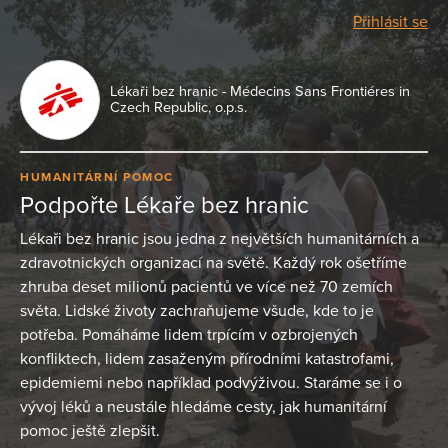
Přihlásit se
Lékaři bez hranic - Médecins Sans Frontiéres in
Czech Republic, o.p.s.
HUMANITÁRNÍ POMOC
Podpořte Lékaře bez hranic
Lékaři bez hranic jsou jedna z největších humanitárních a
zdravotnických organizací na světě. Každý rok ošetříme
zhruba deset milionů pacientů ve více než 70 zemích
světa. Lidské životy zachraňujeme všude, kde to je
potřeba. Pomáháme lidem trpícím v ozbrojených
konfliktech, lidem zasaženým přírodními katastrofami,
epidemiemi nebo například podvýživou. Staráme se i o
vývoj léků a neustále hledáme cesty, jak humanitární
pomoc ještě zlepšit.