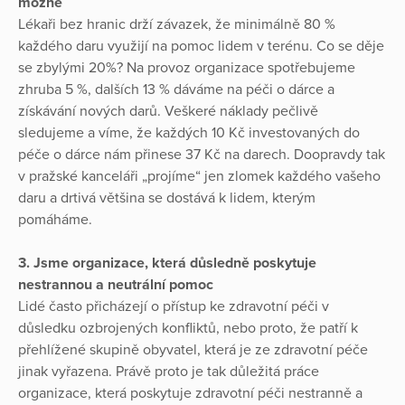
možné
Lékaři bez hranic drží závazek, že minimálně 80 %
každého daru využijí na pomoc lidem v terénu. Co se děje
se zbylými 20%? Na provoz organizace spotřebujeme
zhruba 5 %, dalších 13 % dáváme na péči o dárce a
získávání nových darů. Veškeré náklady pečlivě
sledujeme a víme, že každých 10 Kč investovaných do
péče o dárce nám přinese 37 Kč na darech. Doopravdy tak
v pražské kanceláři „projíme“ jen zlomek každého vašeho
daru a drtivá většina se dostává k lidem, kterým
pomáháme.
3. Jsme organizace, která důsledně poskytuje
nestrannou a neutrální pomoc
Lidé často přicházejí o přístup ke zdravotní péči v
důsledku ozbrojených konfliktů, nebo proto, že patří k
přehlížené skupině obyvatel, která je ze zdravotní péče
jinak vyřazena. Právě proto je tak důležitá práce
organizace, která poskytuje zdravotní péči nestranně a