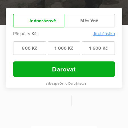
Jednorázově
Měsíčně
Přispět v
Kč
:
Jiná částka
600 Kč
1 000 Kč
1 600 Kč
Darovat
zabezpečeno Darujme.cz