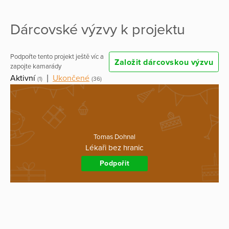
Dárcovské výzvy k projektu
Podpořte tento projekt ještě víc a
Založit dárcovskou výzvu
zapojte kamarády
Aktivní
|
Ukončené
(1)
(36)
Tomas Dohnal
Lékaři bez hranic
Podpořit