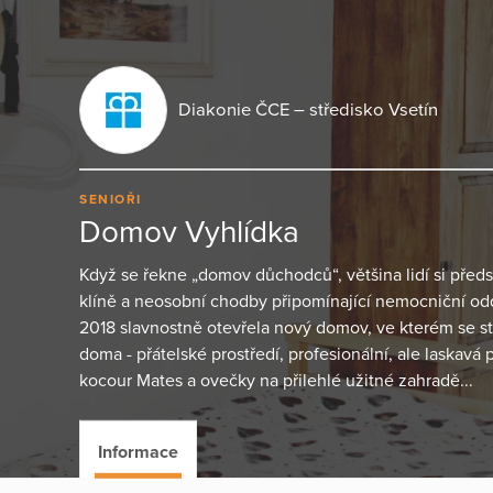
Diakonie ČCE – středisko Vsetín
SENIOŘI
Domov Vyhlídka
Když se řekne „domov důchodců“, většina lidí si předs
klíně a neosobní chodby připomínající nemocniční odd
2018 slavnostně otevřela nový domov, ve kterém se stá
doma - přátelské prostředí, profesionální, ale laskavá 
kocour Mates a ovečky na přilehlé užitné zahradě...
Informace