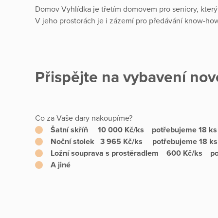
Domov Vyhlídka je třetím domovem pro seniory, který 
V jeho prostorách je i zázemí pro předávání know-ho
Přispějte na vybavení no
Co za Vaše dary nakoupíme?
Šatní skříň 10 000 Kč/ks potřebujeme 18 ks
Noční stolek 3 965 Kč/ks potřebujeme 18 ks
Ložní souprava s prostěradlem 600 Kč/ks po
A jiné