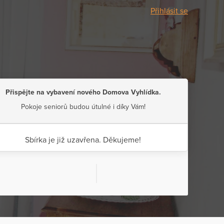
Přihlásit se
Přispějte na vybavení nového Domova Vyhlídka.
Pokoje seniorů budou útulné i díky Vám!
Sbírka je již uzavřena. Děkujeme!