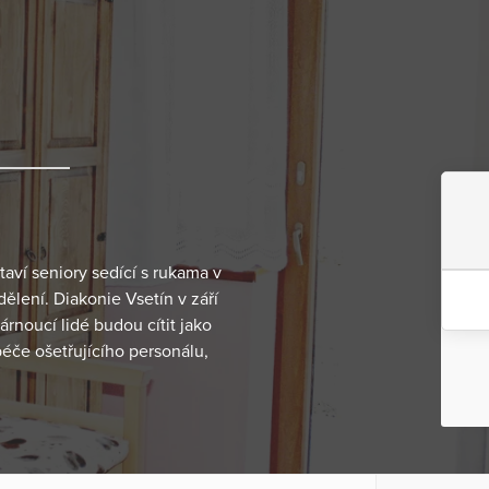
taví seniory sedící s rukama v
ělení. Diakonie Vsetín v září
rnoucí lidé budou cítit jako
péče ošetřujícího personálu,