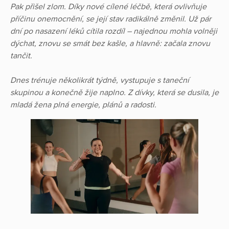
Pak přišel zlom. Díky nové cílené léčbě, která ovlivňuje
příčinu onemocnění, se její stav radikálně změnil. Už pár
dní po nasazení léků cítila rozdíl – najednou mohla volněji
dýchat, znovu se smát bez kašle, a hlavně: začala znovu
tančit.
Dnes trénuje několikrát týdně, vystupuje s taneční
skupinou a konečně žije naplno. Z dívky, která se dusila, je
mladá žena plná energie, plánů a radosti.