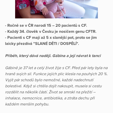
- Ročně se v ČR narodí 15 – 20 pacientů s CF.
- Každý 34. člověk v Česku je nosičem genu CFTR.
- Pacienti s CF mají až 5 x slanější pot, proto se jim
laicky přezdívá "SLANÉ DĚTI / DOSPĚLÍ".
Příběh, který dává naději. Gábina a její návrat k tanci
Gábině je 37 let a celý život žije s CF. Před pár lety byla na
hraně svých sil. Funkce jejích plic klesla na pouhých 20 %.
Vyjít pár schodů bylo nemožné, každé nadechnutí
bolestivé. Když si chtěla dojít nakoupit, musela si cestu
rozdělit na několik částí. Život se smrskl na přežití –
inhalace, nemocnice, antibiotika, a ztráta dechu při
každém menším pohybu.