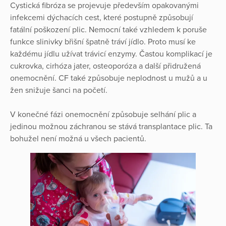
Cystická fibróza se projevuje především opakovanými
infekcemi dýchacích cest, které postupně způsobují
fatální poškození plic. Nemocní také vzhledem k poruše
funkce slinivky břišní špatně tráví jídlo. Proto musí ke
každému jídlu užívat trávicí enzymy. Častou komplikací je
cukrovka, cirhóza jater, osteoporóza a další přidružená
onemocnění. CF také způsobuje neplodnost u mužů a u
žen snižuje šanci na početí.
V konečné fázi onemocnění způsobuje selhání plic a
jedinou možnou záchranou se stává transplantace plic. Ta
bohužel není možná u všech pacientů.