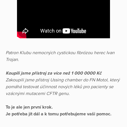
Patron Klubu nemocných cystickou fibrózou herec Ivan
Trojan.
Koupili jsme přístroj za více než 1 000 0000 Kč
Zakoupili jsme přístroj Ussing chamber do FN Motol, který
pomáhá testovat účinnost nových léků pro pacienty se
vzácnými mutacemi CFTR genu.
To je ale jen první krok.
Je potřeba jít dál a k tomu potřebujeme vaši pomoc.