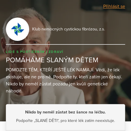
Přihlásit se
Klub nemocných cystickou fibrózou, z.s.
LIDÉ S POSTIŽENÍM
ZDRAVÍ
POMÁHÁME SLANÝM DĚTEM
POMOZTE TĚM, KTEŘÍ JEŠTĚ LÉK NAMAJÍ. Vědí, že lék
existuje, ale ne pro ně. Podpořte ty, kteří zatím jen čekají.
Nikdo by neměl zůstat pozadu jen kvůli genetické
náhodě.
Nikdo by neměl zůstat bez šance na léčbu.
Podpořte „SLANÉ DĚTI“, pro které lék zatím neexistuje.