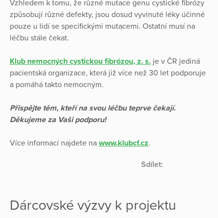
Vzhledem k tomu, že různé mutace genu cystické fibrózy
způsobují různé defekty, jsou dosud vyvinuté léky účinné
pouze u lidí se specifickými mutacemi. Ostatní musí na
léčbu stále čekat.
Klub nemocných cystickou fibrózou, z. s.
je v ČR jediná
pacientská organizace, která již více než 30 let podporuje
a pomáhá takto nemocným.
Přispějte těm, kteří na svou léčbu teprve čekají.
Děkujeme za Vaši podporu!
Více informací najdete na
www.klubcf.cz
.
Sdílet:
Dárcovské výzvy k projektu