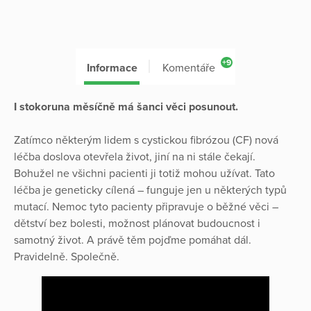
+9
Informace
Komentáře
I stokoruna měsíčně má šanci věci posunout.
Zatímco některým lidem s cystickou fibrózou (CF) nová
léčba doslova otevřela život, jiní na ni stále čekají.
Bohužel ne všichni pacienti ji totiž mohou užívat. Tato
léčba je geneticky cílená – funguje jen u některých typů
mutací. Nemoc tyto pacienty připravuje o běžné věci –
dětství bez bolesti, možnost plánovat budoucnost i
samotný život. A právě těm pojďme pomáhat dál.
Pravidelně. Společně.