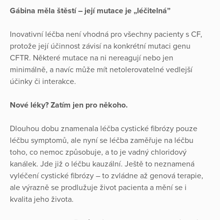
Gábina měla štěstí – její mutace je „léčitelná”
Inovativní léčba není vhodná pro všechny pacienty s CF,
protože její účinnost závisí na konkrétní mutaci genu
CFTR. Některé mutace na ni nereagují nebo jen
minimálně, a navíc může mít netolerovatelné vedlejší
účinky či interakce.
Nové léky? Zatím jen pro někoho.
Dlouhou dobu znamenala léčba cystické fibrózy pouze
léčbu symptomů, ale nyní se léčba zaměřuje na léčbu
toho, co nemoc způsobuje, a to je vadný chloridový
kanálek. Jde již o léčbu kauzální. Ještě to neznamená
vyléčení cystické fibrózy – to zvládne až genová terapie,
ale výrazně se prodlužuje život pacienta a mění se i
kvalita jeho života.