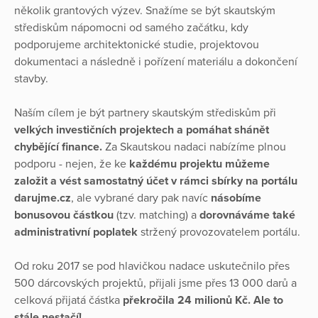
několik grantových výzev. Snažíme se být skautským
střediskům nápomocni od samého začátku, kdy
podporujeme architektonické studie, projektovou
dokumentaci a následně i pořízení materiálu a dokončení
stavby.
Naším cílem je být partnery skautským střediskům při
velkých investičních projektech a pomáhat shánět
chybějící finance.
Za Skautskou nadaci nabízíme plnou
podporu - nejen, že ke
každému projektu můžeme
založit a vést samostatný účet v rámci sbírky na portálu
darujme.cz
, ale vybrané dary pak navíc
násobíme
bonusovou částkou
(tzv. matching) a
dorovnáváme také
administrativní poplatek
stržený provozovatelem portálu.
Od roku 2017 se pod hlavičkou nadace uskutečnilo přes
500 dárcovských projektů, přijali jsme přes 13 000 darů a
celková přijatá částka
překročila 24 milionů Kč. Ale to
stále nestačí!