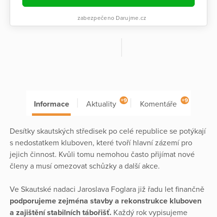
zabezpečeno Darujme.cz
+9
+9
Informace
Aktuality
Komentáře
Desítky skautských středisek po celé republice se potýkají
s nedostatkem kluboven, které tvoří hlavní zázemí pro
jejich činnost. Kvůli tomu nemohou často přijímat nové
členy a musí omezovat schůzky a další akce.
Ve Skautské nadaci Jaroslava Foglara již řadu let finančně
podporujeme zejména stavby a rekonstrukce kluboven
a zajištění stabilních tábořišť.
Každý rok vypisujeme