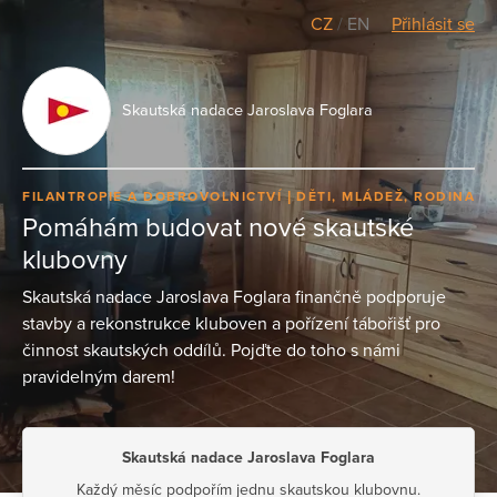
CZ
/
EN
Přihlásit se
Skautská nadace Jaroslava Foglara
FILANTROPIE A DOBROVOLNICTVÍ
DĚTI, MLÁDEŽ, RODINA
Pomáhám budovat nové skautské
klubovny
Skautská nadace Jaroslava Foglara finančně podporuje
stavby a rekonstrukce kluboven a pořízení tábořišť pro
činnost skautských oddílů. Pojďte do toho s námi
pravidelným darem!
Skautská nadace Jaroslava Foglara
Každý měsíc podpořím jednu skautskou klubovnu.