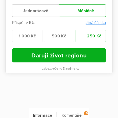
Jednorázově
Měsíčně
Přispět v
Kč
:
Jiná částka
1 000 Kč
500 Kč
250 Kč
Daruji život regionu
zabezpečeno Darujme.cz
+9
Informace
Komentáře