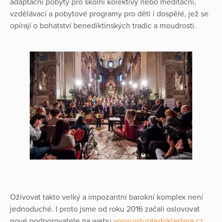
adaptační pobyty pro školní kolektivy nebo meditační,
vzdělávací a pobytové programy pro děti i dospělé, jež se
opírají o bohatství benediktinských tradic a moudrosti.
Oživovat takto velký a impozantní barokní komplex není
jednoduché. I proto jsme od roku 2016 začali oslovovat
nové podporovatele na webu
www.vstuptedoklastera.cz
,