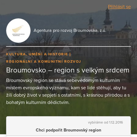
Přihlásit se
Agentura pro rozvoj Broumovska, z.ú.
KULTURA, UMĚNÍ A HISTORIE
REGIONÁLNÍ A KOMUNITNÍ ROZVOJ
Broumovsko – region s velkým srdcem
Broumovský region se stává sebevědomým kulturním
místem evropského významu, kam se lidé stěhují, aby tu
žili dobrý život v sepjetí s ostatními, s krásnou přírodou a s
bohatým kulturním dědictvím.
vybíráme od 1.12.2016
Chci podpořit Broumovský region