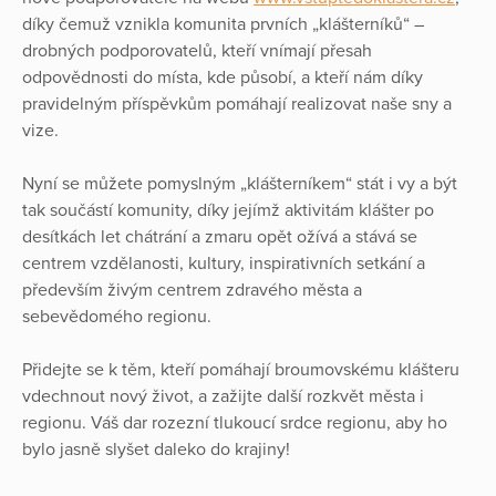
díky čemuž vznikla komunita prvních „klášterníků“ –
drobných podporovatelů, kteří vnímají přesah
odpovědnosti do místa, kde působí, a kteří nám díky
pravidelným příspěvkům pomáhají realizovat naše sny a
vize.
Nyní se můžete pomyslným „klášterníkem“ stát i vy a být
tak součástí komunity, díky jejímž aktivitám klášter po
desítkách let chátrání a zmaru opět ožívá a stává se
centrem vzdělanosti, kultury, inspirativních setkání a
především živým centrem zdravého města a
sebevědomého regionu.
Přidejte se k těm, kteří pomáhají broumovskému klášteru
vdechnout nový život, a zažijte další rozkvět města i
regionu. Váš dar rozezní tlukoucí srdce regionu, aby ho
bylo jasně slyšet daleko do krajiny!