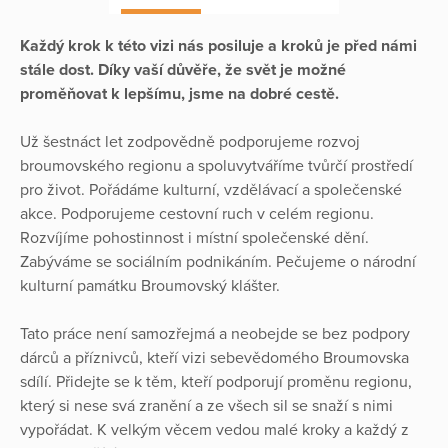
Každý krok k této vizi nás posiluje a kroků je před námi
stále dost. Díky vaší důvěře, že svět je možné
proměňovat k lepšímu, jsme na dobré cestě.
Už šestnáct let zodpovědně podporujeme rozvoj
broumovského regionu a spoluvytváříme tvůrčí prostředí
pro život. Pořádáme kulturní, vzdělávací a společenské
akce. Podporujeme cestovní ruch v celém regionu.
Rozvíjíme pohostinnost i místní společenské dění.
Zabýváme se sociálním podnikáním. Pečujeme o národní
kulturní památku Broumovský klášter.
Tato práce není samozřejmá a neobejde se bez podpory
dárců a příznivců, kteří vizi sebevědomého Broumovska
sdílí. Přidejte se k těm, kteří podporují proměnu regionu,
který si nese svá zranění a ze všech sil se snaží s nimi
vypořádat. K velkým věcem vedou malé kroky a každý z