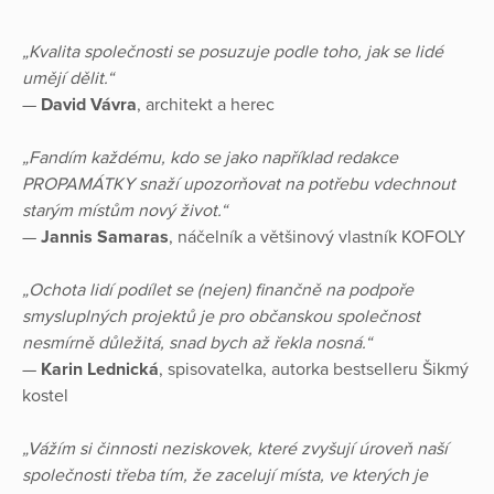
„Kvalita společnosti se posuzuje podle toho, jak se lidé
umějí dělit.“
—
David Vávra
, architekt a herec
„Fandím každému, kdo se jako například redakce
PROPAMÁTKY snaží upozorňovat na potřebu vdechnout
starým místům nový život.“
—
Jannis Samaras
, náčelník a většinový vlastník KOFOLY
„Ochota lidí podílet se (nejen) finančně na podpoře
smysluplných projektů je pro občanskou společnost
nesmírně důležitá, snad bych až řekla nosná.“
—
Karin Lednická
, spisovatelka, autorka bestselleru Šikmý
kostel
„Vážím si činnosti neziskovek, které zvyšují úroveň naší
společnosti třeba tím, že zacelují místa, ve kterých je