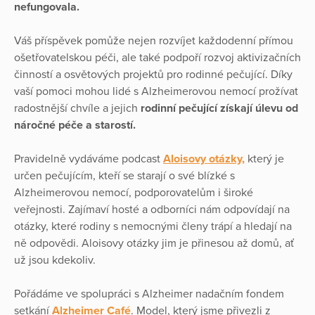
nefungovala.
Váš příspěvek pomůže nejen rozvíjet každodenní přímou
ošetřovatelskou péči, ale také podpoří rozvoj aktivizačních
činností a osvětových projektů pro rodinné pečující. Díky
vaší pomoci mohou lidé s Alzheimerovou nemocí prožívat
radostnější chvíle a jejich
rodinní pečující získají úlevu od
náročné péče a starostí.
Pravidelně vydáváme podcast
Aloisovy otázky,
který je
určen pečujícím, kteří se starají o své blízké s
Alzheimerovou nemocí, podporovatelům i široké
veřejnosti. Zajímaví hosté a odborníci nám odpovídají na
otázky, které rodiny s nemocnými členy trápí a hledají na
ně odpovědi. Aloisovy otázky jim je přinesou až domů, ať
už jsou kdekoliv.
Pořádáme ve spolupráci s Alzheimer nadačním fondem
setkání
Alzheimer Café
. Model, který jsme přivezli z