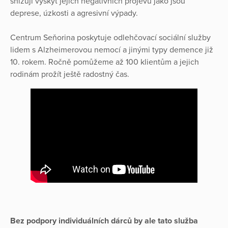
snižují výskyt jejích negativních projevů jako jsou
deprese, úzkosti a agresivní výpady.
Centrum Seňorina poskytuje odlehčovací sociální služby
lidem s Alzheimerovou nemocí a jinými typy demence již
10. rokem. Ročně pomůžeme až 100 klientům a jejich
rodinám prožít ještě radostný čas.
Bez podpory individuálních dárců by ale tato služba