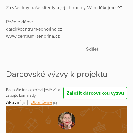
Za všechny naše klienty a jejich rodiny Vám děkujeme💛
Péče o dárce
darci@centrum-senorina.cz
www.centrum-senorina.cz
Sdílet:
Dárcovské výzvy k projektu
Podpořte tento projekt ještě víc a
Založit dárcovskou výzvu
zapojte kamarády
Aktivní
|
Ukončené
(1)
(0)