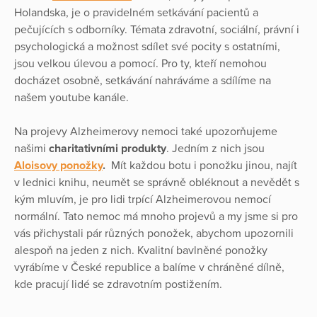
Holandska, je o pravidelném setkávání pacientů a
pečujících s odborníky. Témata zdravotní, sociální, právní i
psychologická a možnost sdílet své pocity s ostatními,
jsou velkou úlevou a pomocí. Pro ty, kteří nemohou
docházet osobně, setkávání nahráváme a sdílíme na
našem youtube kanále.
Na projevy Alzheimerovy nemoci také upozorňujeme
našimi
charitativními produkty
. Jedním z nich jsou
Aloisovy ponožky
.
Mít každou botu i ponožku jinou, najít
v lednici knihu, neumět se správně obléknout a nevědět s
kým mluvím, je pro lidi trpící Alzheimerovou nemocí
normální. Tato nemoc má mnoho projevů a my jsme si pro
vás přichystali pár různých ponožek, abychom upozornili
alespoň na jeden z nich. Kvalitní bavlněné ponožky
vyrábíme v České republice a balíme v chráněné dílně,
kde pracují lidé se zdravotním postižením.