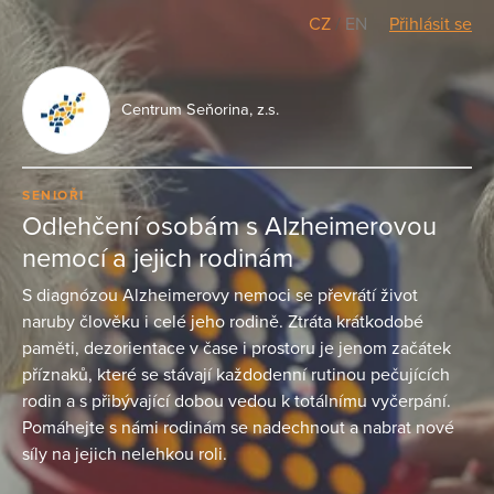
CZ
/
EN
Přihlásit se
Centrum Seňorina, z.s.
SENIOŘI
Odlehčení osobám s Alzheimerovou
nemocí a jejich rodinám
S diagnózou Alzheimerovy nemoci se převrátí život
naruby člověku i celé jeho rodině. Ztráta krátkodobé
paměti, dezorientace v čase i prostoru je jenom začátek
příznaků, které se stávají každodenní rutinou pečujících
rodin a s přibývající dobou vedou k totálnímu vyčerpání.
Pomáhejte s námi rodinám se nadechnout a nabrat nové
síly na jejich nelehkou roli.