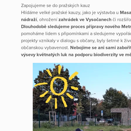
Zapojujeme se do pražských kauz
Hlídáme velké pražské kauzy, jako je výstavba u
Masa
nádraží
, ohrožení
zahrádek ve Vysočanech
či rozšiř
Dlouhodobě sledujeme proces přípravy nového Metro
pomoháme lidem s připomínkami a sledujeme vypořádán
projekty vznikaly v dialogu s občany, byly šetrné k živo
občanskou vybavenost.
Nebojíme se ani sami zaboři
výsevy květnatých luk na podporu biodiverzity ve mě