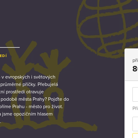
EDÍ
př
8
o v evropských i světových
dprůměrné příčky. Přebujelá
ní prostředí otravuje
 podobě města Prahy? Pojďte do
íme Prahu - město pro život.
Př
 a jsme opozičním hlasem
.