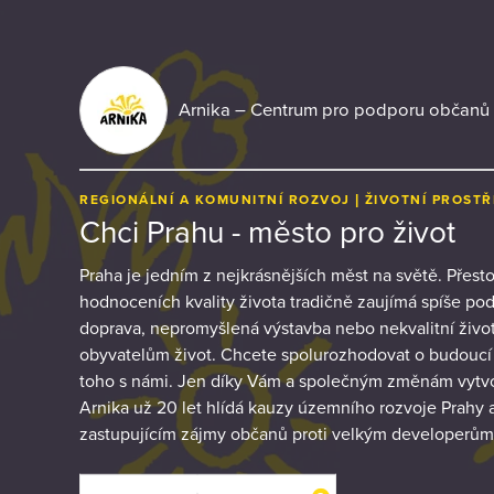
Arnika – Centrum pro podporu občanů
REGIONÁLNÍ A KOMUNITNÍ ROZVOJ
ŽIVOTNÍ PROSTŘ
Chci Prahu - město pro život
Praha je jedním z nejkrásnějších měst na světě. Přest
hodnoceních kvality života tradičně zaujímá spíše po
doprava, nepromyšlená výstavba nebo nekvalitní život
obyvatelům život. Chcete spolurozhodovat o budoucí
toho s námi. Jen díky Vám a společným změnám vytvoř
Arnika už 20 let hlídá kauzy územního rozvoje Prahy
zastupujícím zájmy občanů proti velkým developerům