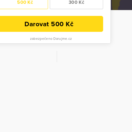
500 Kč
300 Kč
Darovat
500
Kč
zabezpečeno Darujme.cz