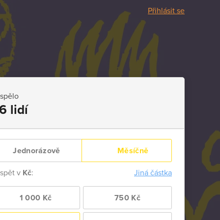
Přihlásit se
ispělo
6 lidí
Jednorázově
Měsíčně
ispět v
Kč
:
Jiná částka
1 000 Kč
750 Kč