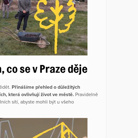
vědět.
Přinášíme přehled o důležitých
h, která ovlivňují život ve městě.
Pravidelně
ních sítí, abyste mohli být u všeho