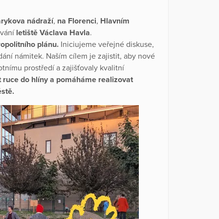
rykova nádraží
,
na Florenci
,
Hlavním
ování
letiště Václava Havla
.
politního plánu.
Iniciujeme veřejné diskuse,
í námitek. Naším cílem je zajistit, aby nové
tnímu prostředí a zajišťovaly kvalitní
t ruce do hlíny a pomáháme realizovat
stě.