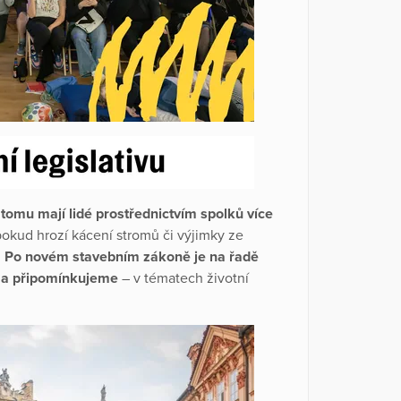
tomu mají lidé prostřednictvím spolků více
okud hrozí kácení stromů či výjimky ze
.
Po novém stavebním zákoně je na řadě
e a připomínkujeme
– v tématech životní