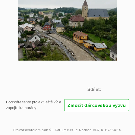
Sdílet:
Podpořte tento projekt ještě víc a
Založit dárcovskou výzvu
zapojte kamarády
Provozovatelem portálu
Darujme.cz
je
Nadace VIA
, IČ 67360114.