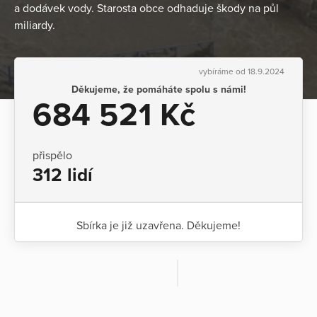
a dodávek vody. Starosta obce odhaduje škody na půl
miliardy.
vybíráme od 18.9.2024
Děkujeme, že pomáháte spolu s námi!
684 521 Kč
přispělo
312 lidí
Sbírka je již uzavřena. Děkujeme!