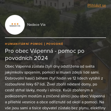
Přihlásit se
Nadace Via
HUMANITÁRNÍ POMOC
POVODNĚ
Pro obec Vápenná - pomoc po
povodních 2024
Obec Vápenná zůstala čtyři dny odstřižena od světa
jakýmkoliv spojením, pomoci si museli zdejší lidé sami.
Dobrovolní hasiči během čtyř hodin ve 12 lidech vytáhli z
rozbouřené řeky 67 lidí. Živel zbořil některé domy, po
cestě strhal lávky, mosty i silnice. Kvůli zbořeným a
poškozeným mostům a zničené silnici jsou obec Vápenná
a přilehlé vesnice a obce odříznuté od okolí a pomoci. Na
vše jsou sami a tisíce obyvatel zůstalo bez plynu, elektřiny