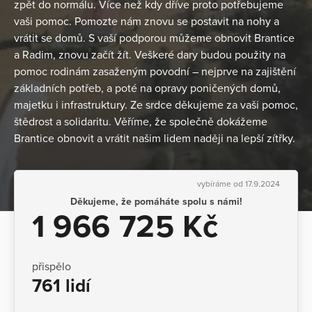
zpět do normálu. Více než kdy dříve proto potřebujeme
vaši pomoc. Pomozte nám znovu se postavit na nohy a
vrátit se domů. S vaší podporou můžeme obnovit Brantice
a Radim, znovu začít žít. Veškeré dary budou použity na
pomoc rodinám zasaženým povodní – nejprve na zajištění
základních potřeb, a poté na opravy poničených domů,
majetku i infrastruktury. Ze srdce děkujeme za vaši pomoc,
štědrost a solidaritu. Věříme, že společně dokážeme
Brantice obnovit a vrátit našim lidem naději na lepší zítřky.
vybíráme od 17.9.2024
Děkujeme, že pomáháte spolu s námi!
1 966 725 Kč
přispělo
761 lidí