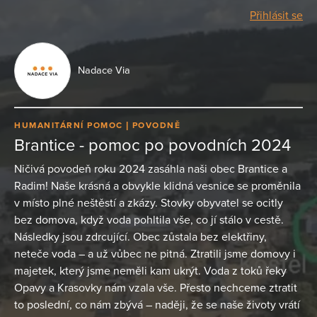
Přihlásit se
Nadace Via
HUMANITÁRNÍ POMOC
POVODNĚ
Brantice - pomoc po povodních 2024
Ničivá povodeň roku 2024 zasáhla naši obec Brantice a
Radim! Naše krásná a obvykle klidná vesnice se proměnila
v místo plné neštěstí a zkázy. Stovky obyvatel se ocitly
bez domova, když voda pohltila vše, co jí stálo v cestě.
Následky jsou zdrcující. Obec zůstala bez elektřiny,
neteče voda – a už vůbec ne pitná. Ztratili jsme domovy i
majetek, který jsme neměli kam ukrýt. Voda z toků řeky
Opavy a Krasovky nám vzala vše. Přesto nechceme ztratit
to poslední, co nám zbývá – naději, že se naše životy vrátí