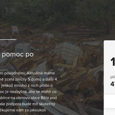
- pomoc po
ými povodněmi. Aktuálně máme
př
 zcela zničily 5 domů a další 4
4
jelikož mnoho z nich přišlo o
moc je nezbytná, aby se mohli co
í sbírce na obnovu obce Bělá pod
Vaše podpora bude mít skutečný
Děkujeme vám za jakoukoli