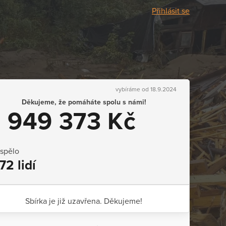
Přihlásit se
vybíráme od 18.9.2024
Děkujeme, že pomáháte spolu s námi!
1 949 373 Kč
ispělo
72 lidí
Sbírka je již uzavřena. Děkujeme!