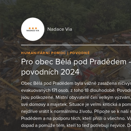
Nadace Via
HUMANITÁRNÍ POMOC
POVODNĚ
Pro obec Bělá pod Pradědem 
povodních 2024
Obec Bělá pod Pradědem byla vážně zasažena ničiv
evakuovaných 171 osob, z toho 18 dlouhodobě. Povodně
jsou poškozené. Místní obyvatelé čelí velkým výzvám, 
své domovy a majetek. Situace je velmi kritická a po
nejdříve vrátit k normálnímu životu. Připojte se k naš
Pradědem a na podporu těch, kteří přišli o všechno. 
dopad a pomůže těm, kteří to teď potřebují nejvíce. 