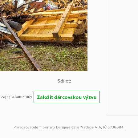
Sdílet:
Založit dárcovskou výzvu
 a zapojte kamarády
Provozovatelem portálu
Darujme.cz
je
Nadace VIA
, IČ 67360114.