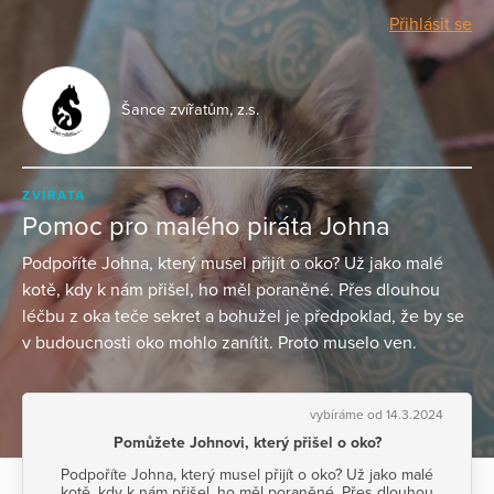
Přihlásit se
Šance zvířatům, z.s.
ZVÍŘATA
Pomoc pro malého piráta Johna
Podpoříte Johna, který musel přijít o oko? Už jako malé
kotě, kdy k nám přišel, ho měl poraněné. Přes dlouhou
léčbu z oka teče sekret a bohužel je předpoklad, že by se
v budoucnosti oko mohlo zanítit. Proto muselo ven.
vybíráme od 14.3.2024
Pomůžete Johnovi, který přišel o oko?
Podpoříte Johna, který musel přijít o oko? Už jako malé
kotě, kdy k nám přišel, ho měl poraněné. Přes dlouhou