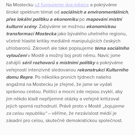
Na Mostecku
už fungujeme dva měsíce
a pokrýváme
široké spektrum témat od
sociálních a environmentálních
,
přes lokální politiku a ekonomiku
po
mapování místní
kulturní scény
. Zabýváme se možnou
ekonomickou
transformací Mostecka
jako bývalého uhelného regionu,
včetně hlasité kritiky mediálně manipulujících českých
uhlobaronů. Zároveň ale také popisujeme
téma sociálního
vyloučení
v Mostě a možný boj proti němu. Navíc jsme
zahájili
sérii rozhovorů s místními politiky
a pokrýváme
veřejností intenzivně sledovanou
rekonstrukci Kulturního
domu Repre
. Po několika prvních týdnech našeho
angažmá na Mostecku je zřejmé, že jsme se vydali
správnou cestou. Politici a mocní zde nejsou zvyklí, aby
jim někdo kladl nepříjemné otázky a veřejně kritizoval
jejich sporná rozhodnutí. Právě proto v Mostě
„bojujeme
za celou republiku“
– věříme, že nezávislost médií je
zásadní pro celou, skutečně demokratickou společnost.