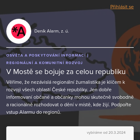
Přihlásit se
Deník Alarm, z. ú.
OSVĚTA A POSKYTOVÁNÍ INFORMACÍ
REGIONÁLNÍ A KOMUNITNÍ ROZVOJ
V Mostě se bojuje za celou republiku
Věříme, že nezávislá regionální žurnalistika je klíčem k
rozvoji všech oblastí České republiky. Jen dobře
informovaní občané a občanky mohou skutečně svobodně
a racionálně rozhodovat o dění v místě, kde žijí. Podpořte
vstup Alarmu do regionů.
vybíráme od 20.3.2024