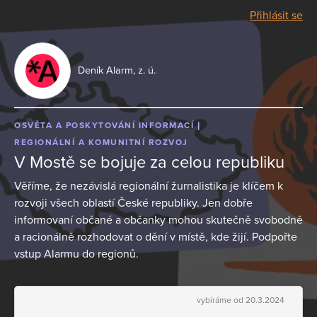
Přihlásit se
Deník Alarm, z. ú.
OSVĚTA A POSKYTOVÁNÍ INFORMACÍ
REGIONÁLNÍ A KOMUNITNÍ ROZVOJ
V Mostě se bojuje za celou republiku
Věříme, že nezávislá regionální žurnalistika je klíčem k
rozvoji všech oblastí České republiky. Jen dobře
informovaní občané a občanky mohou skutečně svobodně
a racionálně rozhodovat o dění v místě, kde žijí. Podpořte
vstup Alarmu do regionů.
vybíráme od 20.3.2024