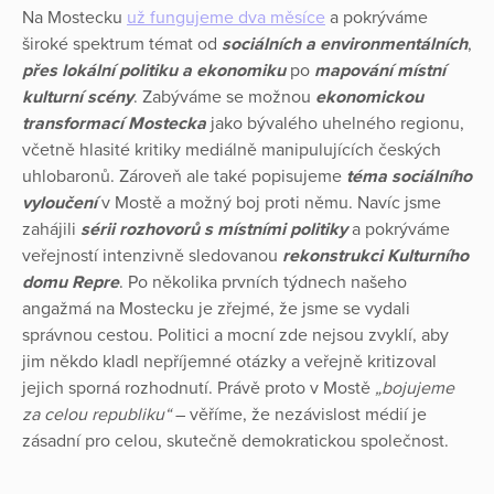
Na Mostecku
už fungujeme dva měsíce
a pokrýváme
široké spektrum témat od
sociálních a environmentálních
,
přes lokální politiku a ekonomiku
po
mapování místní
kulturní scény
. Zabýváme se možnou
ekonomickou
transformací Mostecka
jako bývalého uhelného regionu,
včetně hlasité kritiky mediálně manipulujících českých
uhlobaronů. Zároveň ale také popisujeme
téma sociálního
vyloučení
v Mostě a možný boj proti němu. Navíc jsme
zahájili
sérii rozhovorů s místními politiky
a pokrýváme
veřejností intenzivně sledovanou
rekonstrukci Kulturního
domu Repre
. Po několika prvních týdnech našeho
angažmá na Mostecku je zřejmé, že jsme se vydali
správnou cestou. Politici a mocní zde nejsou zvyklí, aby
jim někdo kladl nepříjemné otázky a veřejně kritizoval
jejich sporná rozhodnutí. Právě proto v Mostě
„bojujeme
za celou republiku“
– věříme, že nezávislost médií je
zásadní pro celou, skutečně demokratickou společnost.