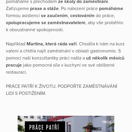
pomáháme s přechodem
ze školy do zaměstnání
.
Zařizujeme
praxe a stáže
. Po nalezení práce
pomáháme
formou asistencí
se zaučením
,
cestováním
do práce,
spolupracujeme se zaměstnavatelem
, aby vše proběhlo
k oboustranné spokojenosti.
Například
Martina, která ráda vaří
. Chodila k nám na kurz
vaření a chtěla najít zaměstnání v oblasti gastronomie. S
pomocí naší konzultantky práci našla a
už několik měsíců
pracuje
jako pomocná síla v kuchyni ve své oblíbené
restauraci.
PRÁCE PATŘÍ K ŽIVOTU, PODPOŘTE ZAMĚSTNÁVÁNÍ
LIDÍ S POSTIŽENÍM.