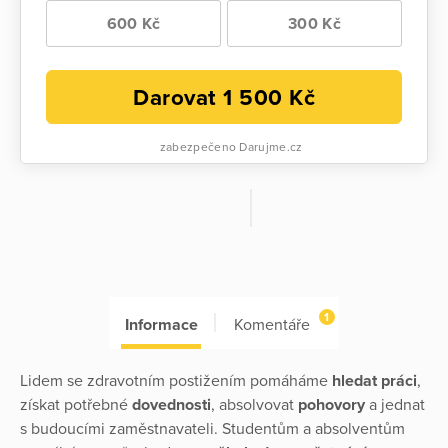
600 Kč
300 Kč
Darovat
1 500
Kč
zabezpečeno Darujme.cz
1
Informace
Komentáře
Lidem se zdravotním postižením pomáháme
hledat práci
,
získat potřebné
dovednosti
, absolvovat
pohovory
a jednat
s budoucími zaměstnavateli. Studentům a absolventům