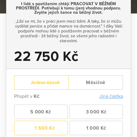
I lidé s postižením chtějí PRACOVAT V BĚŽNÉM
PROSTŘEDÍ. Potřebují k tomu (jen) vhodnou podporu.
Zvyšte jejich šance na běžný život.
„Líbí se mi, že v práci jsem mezi lidmi. A taky, že si můžu
vydělat peníze a přidat mamce na domácnost." I díky Vaší
podpoře mohou lidé s postižením pracovat v běžném
prostředí - žít běžný život, se všemi jeho radostmi i
starostmi.
22 750 Kč
Jednorázově
Měsíčně
Přispět v
Kč
:
Jiná částka
5 000 Kč
3 000 Kč
1 500 Kč
1 000 Kč