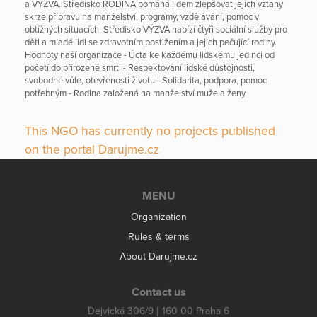
a VÝZVA. Středisko RODINA pomáhá lidem zlepšovat jejich vztahy
skrze přípravu na manželství, programy, vzdělávání, pomoc v
obtížných situacích. Středisko VÝZVA nabízí čtyři sociální služby pro
děti a mladé lidi se zdravotním postižením a jejich pečující rodiny.
Hodnoty naší organizace - Úcta ke každému lidskému jedinci od
početí do přirozené smrti - Respektování lidské důstojnosti,
svobodné vůle, otevřenosti životu - Solidarita, podpora, pomoc
potřebným - Rodina založená na manželství muže a ženy
This NGO has currently no projects published
on the portal Darujme.cz
MENU
Organization
Rules & terms
About Darujme.cz
Contact us
Dejvická 306/9 | 160 00 Praha 6