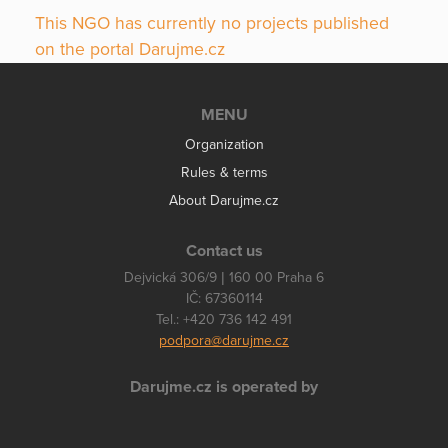
This NGO has currently no projects published
on the portal Darujme.cz
MENU
Organization
Rules & terms
About Darujme.cz
Contact us
Dejvická 306/9 | 160 00 Praha 6
IČ: 67360114
Tel.: +420 736 142 491
podpora@darujme.cz
Darujme.cz is operated by