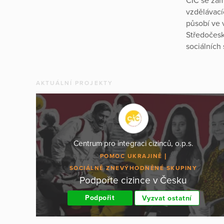
CIC se zam
vzdělávací
působí ve 
Středočesk
sociálních
AKTUÁLNÍ PROJEKTY
Centrum pro integraci cizinců, o.p.s.
POMOC UKRAJINĚ
SOCIÁLNĚ ZNEVÝHODNĚNÉ SKUPINY
Podpořte cizince v Česku
Podpořit
Vyzvat ostatní