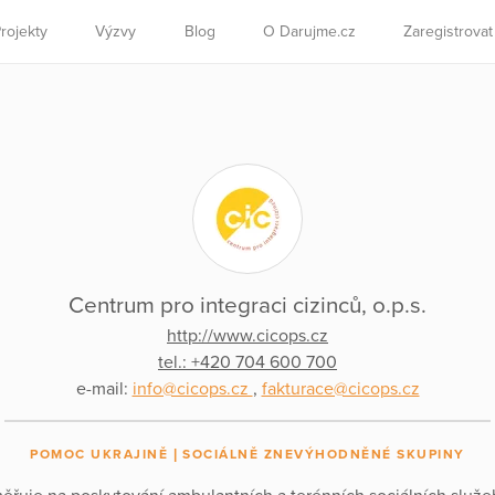
rojekty
Výzvy
Blog
O Darujme.cz
Zaregistrova
Centrum pro integraci cizinců, o.p.s.
http://www.cicops.cz
tel.: +420 704 600 700
e-mail:
info@cicops.cz
,
fakturace@cicops.cz
POMOC UKRAJINĚ
SOCIÁLNĚ ZNEVÝHODNĚNÉ SKUPINY