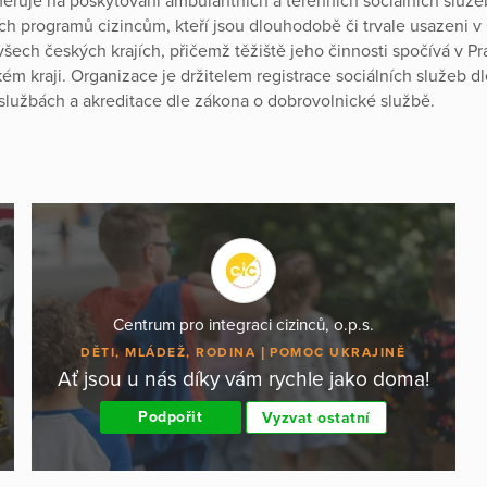
ěřuje na poskytování ambulantních a terénních sociálních služe
ch programů cizincům, kteří jsou dlouhodobě či trvale usazeni v
všech českých krajích, přičemž těžiště jeho činnosti spočívá v Pr
ém kraji. Organizace je držitelem registrace sociálních služeb d
 službách a akreditace dle zákona o dobrovolnické službě.
Centrum pro integraci cizinců, o.p.s.
DĚTI, MLÁDEŽ, RODINA
POMOC UKRAJINĚ
Ať jsou u nás díky vám rychle jako doma!
Podpořit
Vyzvat ostatní