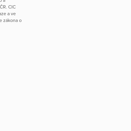
b a
 ČR. CIC
aze a ve
le zákona o