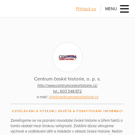
Přihlásit se
MENU
Centrum české historie, o. p. s.
http://www.centrumceskehistorie.cz/
tel.: 603 548 872
e-mail:
info@centrumceskehistorie.cz
VZDĚLÁVÁNÍ A VÝZKUM
OSVĚTA A POSKYTOVÁNÍ INFORMACÍ
Zaměřujeme se na poznání novodobé české historie a šíření faktů o
tomto období mezi širokou veřejností. Zvláštní důraz věnujeme
výchově a vzdělávání dětí a mládeže v oblasti české historie. Naším