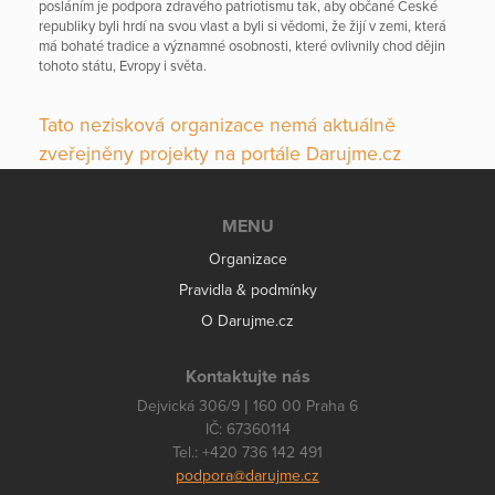
posláním je podpora zdravého patriotismu tak, aby občané České
republiky byli hrdí na svou vlast a byli si vědomi, že žijí v zemi, která
má bohaté tradice a významné osobnosti, které ovlivnily chod dějin
tohoto státu, Evropy i světa.
Tato nezisková organizace nemá aktuálně
zveřejněny projekty na portále Darujme.cz
MENU
Organizace
Pravidla & podmínky
O Darujme.cz
Kontaktujte nás
Dejvická 306/9 | 160 00 Praha 6
IČ: 67360114
Tel.: +420 736 142 491
podpora@darujme.cz