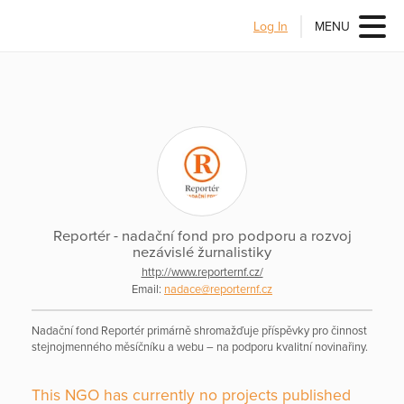
Log In
MENU
Reportér - nadační fond pro podporu a rozvoj
nezávislé žurnalistiky
http://www.reporternf.cz/
Email:
nadace@reporternf.cz
Nadační fond Reportér primárně shromažďuje příspěvky pro činnost
stejnojmenného měsíčníku a webu – na podporu kvalitní novinařiny.
This NGO has currently no projects published