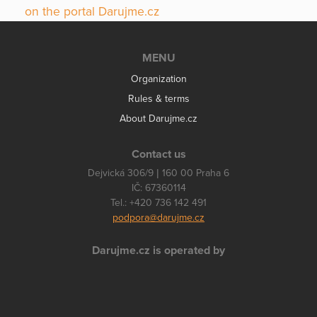
on the portal Darujme.cz
MENU
Organization
Rules & terms
About Darujme.cz
Contact us
Dejvická 306/9 | 160 00 Praha 6
IČ: 67360114
Tel.: +420 736 142 491
podpora@darujme.cz
Darujme.cz is operated by