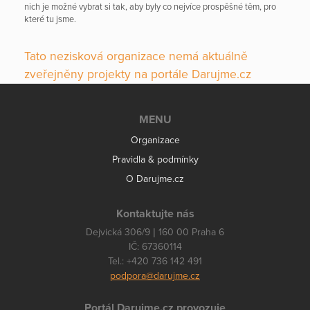
nich je možné vybrat si tak, aby byly co nejvíce prospěšné těm, pro
které tu jsme.
Tato nezisková organizace nemá aktuálně
zveřejněny projekty na portále Darujme.cz
MENU
Organizace
Pravidla & podmínky
O Darujme.cz
Kontaktujte nás
Dejvická 306/9 | 160 00 Praha 6
IČ: 67360114
Tel.: +420 736 142 491
podpora@darujme.cz
Portál Darujme.cz provozuje