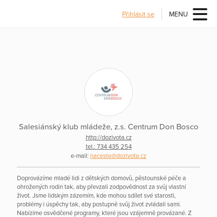
Přihlásit se
MENU
Salesiánský klub mládeže, z.s. Centrum Don Bosco
http://dozivota.cz
tel.: 734 435 254
e-mail:
naceste@dozivota.cz
Doprovázíme mladé lidi z dětských domovů, pěstounské péče a
ohrožených rodin tak, aby převzali zodpovědnost za svůj vlastní
život. Jsme lidským zázemím, kde mohou sdílet své starosti,
problémy i úspěchy tak, aby postupně svůj život zvládali sami.
Nabízíme osvědčené programy, které jsou vzájemně provázané. Z