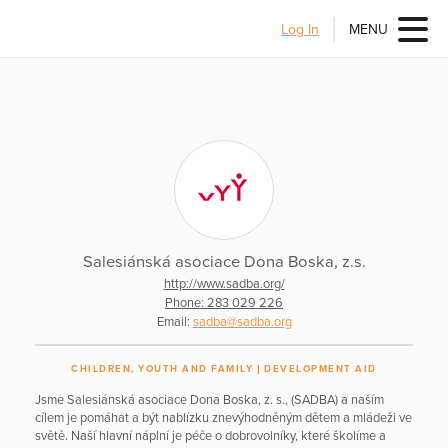
Log In
MENU
Salesiánská asociace Dona Boska, z.s.
http://www.sadba.org/
Phone: 283 029 226
Email:
sadba@sadba.org
CHILDREN, YOUTH AND FAMILY
DEVELOPMENT AID
Jsme Salesiánská asociace Dona Boska, z. s., (SADBA) a naším
cílem je pomáhat a být nablízku znevýhodněným dětem a mládeži ve
světě. Naší hlavní náplní je péče o dobrovolníky, které školíme a