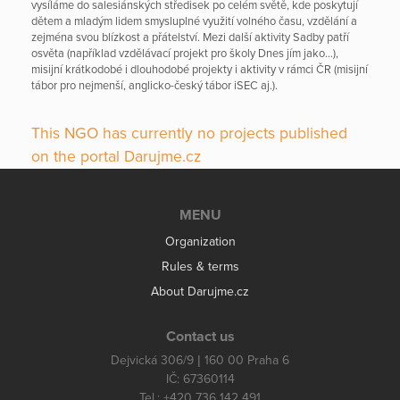
vysíláme do salesiánských středisek po celém světě, kde poskytují
dětem a mladým lidem smysluplné využití volného času, vzdělání a
zejména svou blízkost a přátelství. Mezi další aktivity Sadby patří
osvěta (například vzdělávací projekt pro školy Dnes jím jako…),
misijní krátkodobé i dlouhodobé projekty i aktivity v rámci ČR (misijní
tábor pro nejmenší, anglicko-český tábor iSEC aj.).
This NGO has currently no projects published
on the portal Darujme.cz
MENU
Organization
Rules & terms
About Darujme.cz
Contact us
Dejvická 306/9 | 160 00 Praha 6
IČ: 67360114
Tel.: +420 736 142 491