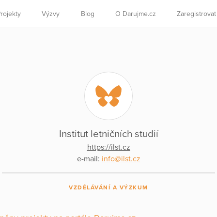
rojekty
Výzvy
Blog
O Darujme.cz
Zaregistrova
Institut letničních studií
https://ilst.cz
e-mail:
info@ilst.cz
VZDĚLÁVÁNÍ A VÝZKUM