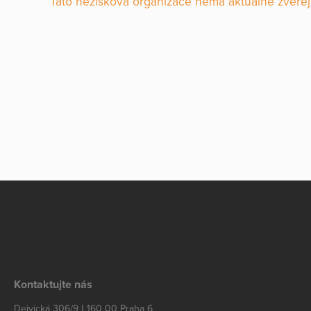
Tato nezisková organizace nemá aktuálně zveřej
Kontaktujte nás
Dejvická 306/9 | 160 00 Praha 6