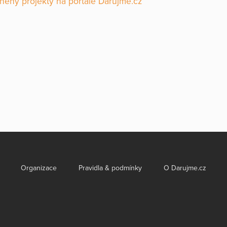
něny projekty na portále Darujme.cz
Organizace
Pravidla & podmínky
O Darujme.cz