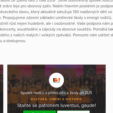
radost ze zpěvu dětí z naší ZUŠ!" Jsme dobrovolný spolek rodičů 
ož srdce bije pro sborový zpěv. Naším hlavním posláním je podpo
ěveckého sboru, který aktuálně sdružuje 130 nadšených dětí ve
. Propojujeme zázemí základní umělecké školy s energií rodičů
nili růst nejen hudebně, ale i osobnostně. Vaše podpora nám
 koncerty, soustředění a zájezdy na sborové soutěže. Pomáhá tak
ždého z našich malých i velkých zpěváků. Pomozte nám udržet 
vou a dostupnou.
Spolek rodičů a přátel dětí a školy při ZUŠ
KULTURA, UMĚNÍ A HISTORIE
Staňte se patronem Iuventus, gaude!