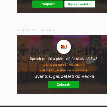
Podpořit
Vyzvat ostatní
UKONČENÉ PROJEKTY
Spolek rodičů a přátel dětí a školy při ZUŠ
DĚTI, MLÁDEŽ, RODINA
KULTURA, UMĚNÍ A HISTORIE
Iuventus, gaude! letí do Řecka
Zobrazit