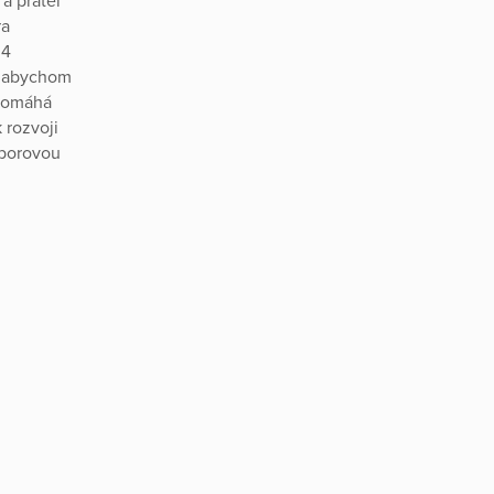
a přátel
ra
 4
, abychom
 pomáhá
 rozvoji
sborovou