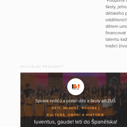
"Podpořte 
školy, jeh
dětského p
odděleních
dětem umož
financovat
talentu ka
tradici ži
AKTUÁLNÍ PROJEKTY
Spolek rodičů a přátel dětí a školy při ZUŠ
DĚTI, MLÁDEŽ, RODINA
KULTURA, UMĚNÍ A HISTORIE
Iuventus, gaude! letí do Španělska!