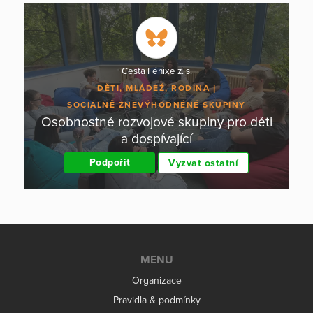
Cesta Fénixe z. s.
DĚTI, MLÁDEŽ, RODINA
SOCIÁLNĚ ZNEVÝHODNĚNÉ SKUPINY
Osobnostně rozvojové skupiny pro děti
a dospívající
Podpořit
Vyzvat ostatní
MENU
Organizace
Pravidla & podmínky