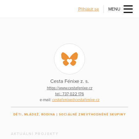
Přihlásit se
MENU
Cesta Fénixe z. s.
https://www.cestafenixe.cz
tel.: 737 022 176
e-mail:
cestafenixe@cestafenixe.cz
DĚTI, MLÁDEŽ, RODINA
SOCIÁLNĚ ZNEVÝHODNĚNÉ SKUPINY
AKTUÁLNÍ PROJEKTY