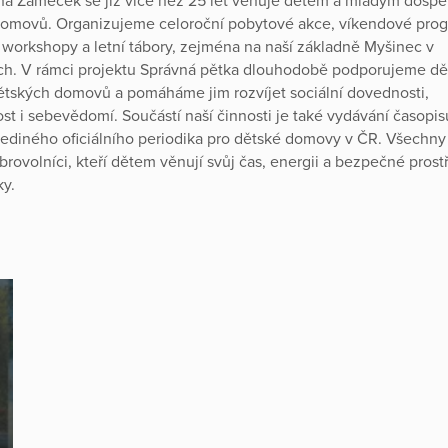
a Zámeček se již více než 25 let věnuje dětem a mladým dospě
omovů. Organizujeme celoroční pobytové akce, víkendové prog
 workshopy a letní tábory, zejména na naší základně Myšinec v
ch. V rámci projektu Správná pětka dlouhodobě podporujeme dět
ětských domovů a pomáháme jim rozvíjet sociální dovednosti,
st i sebevědomí. Součástí naší činnosti je také vydávání časopis
ediného oficiálního periodika pro dětské domovy v ČR. Všechny 
obrovolníci, kteří dětem věnují svůj čas, energii a bezpečné prost
ky.