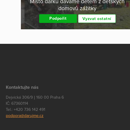
Místo dárků dáváme dětem z dětských
domovů zážitky
Podpořit
Vyzvat ostatní
Kontaktujte nás
Dejvická 306/9 | 160 00 Praha 6
IČ: 67360114
Tel.: +420 736 142 491
podpora@darujme.cz