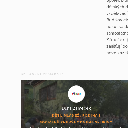
Spolek Duh
dětských d
vzdělávací
Budišovicí
několika d
samostatno
Zámeček, j
zajišťují d
nové zážit
AKTUÁLNÍ PROJEKTY
Duha Zámeček
DĚTI, MLÁDEŽ, RODINA
SOCIÁLNĚ ZNEVÝHODNĚNÉ SKUPINY