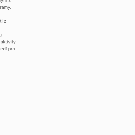
lým z
ramy,
i z
u
aktivity
ředí pro