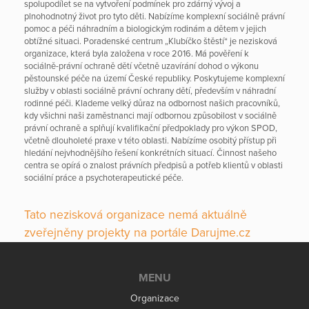
spolupodílet se na vytvoření podmínek pro zdárný vývoj a
plnohodnotný život pro tyto děti. Nabízíme komplexní sociálně právní
pomoc a péči náhradním a biologickým rodinám a dětem v jejich
obtížné situaci. Poradenské centrum „Klubíčko štěstí“ je nezisková
organizace, která byla založena v roce 2016. Má pověření k
sociálně-právní ochraně dětí včetně uzavírání dohod o výkonu
pěstounské péče na území České republiky. Poskytujeme komplexní
služby v oblasti sociálně právní ochrany dětí, především v náhradní
rodinné péči. Klademe velký důraz na odbornost našich pracovníků,
kdy všichni naši zaměstnanci mají odbornou způsobilost v sociálně
právní ochraně a splňují kvalifikační předpoklady pro výkon SPOD,
včetně dlouholeté praxe v této oblasti. Nabízíme osobitý přístup při
hledání nejvhodnějšího řešení konkrétních situací. Činnost našeho
centra se opírá o znalost právních předpisů a potřeb klientů v oblasti
sociální práce a psychoterapeutické péče.
Tato nezisková organizace nemá aktuálně
zveřejněny projekty na portále Darujme.cz
MENU
Organizace