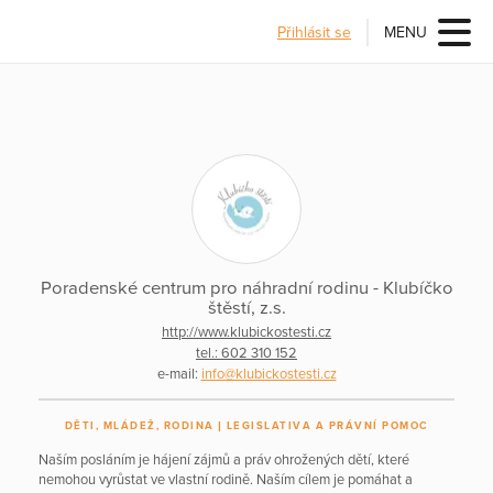
Přihlásit se
MENU
Poradenské centrum pro náhradní rodinu - Klubíčko
štěstí, z.s.
http://www.klubickostesti.cz
tel.: 602 310 152
e-mail:
info@klubickostesti.cz
DĚTI, MLÁDEŽ, RODINA
LEGISLATIVA A PRÁVNÍ POMOC
Naším posláním je hájení zájmů a práv ohrožených dětí, které
nemohou vyrůstat ve vlastní rodině. Naším cílem je pomáhat a