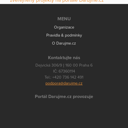
zveřejněny projekty na portále Darujme.cz
MENU
Organizace
Pravidla & podmínky
O Darujme.cz
Kontaktujte nás
Dejvická 306/9 | 160 00 Praha 6
IČ: 67360114
Tel.: +420 736 142 491
podpora@darujme.cz
Portál Darujme.cz provozuje