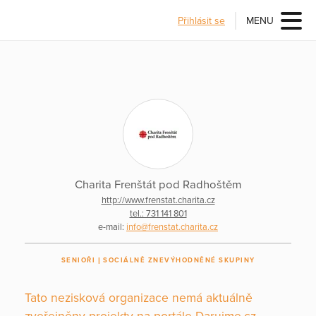
Přihlásit se
MENU
Charita Frenštát pod Radhoštěm
http://www.frenstat.charita.cz
tel.: 731 141 801
e-mail:
info@frenstat.charita.cz
SENIOŘI
SOCIÁLNĚ ZNEVÝHODNĚNÉ SKUPINY
Tato nezisková organizace nemá aktuálně