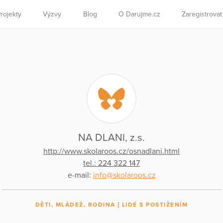
rojekty
Výzvy
Blog
O Darujme.cz
Zaregistrova
NA DLANI, z.s.
http://www.skolaroos.cz/osnadlani.html
tel.: 224 322 147
e-mail:
info@skolaroos.cz
DĚTI, MLÁDEŽ, RODINA
LIDÉ S POSTIŽENÍM