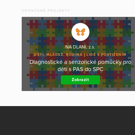
UKONČENÉ PROJEKTY
NA DLANI, z.s.
DĚTI, MLÁDEŽ, RODINA
LIDÉ S POSTIŽENÍM
Diagnostické a senzorické pomůcky pro
děti s PAS do SPC
Zobrazit