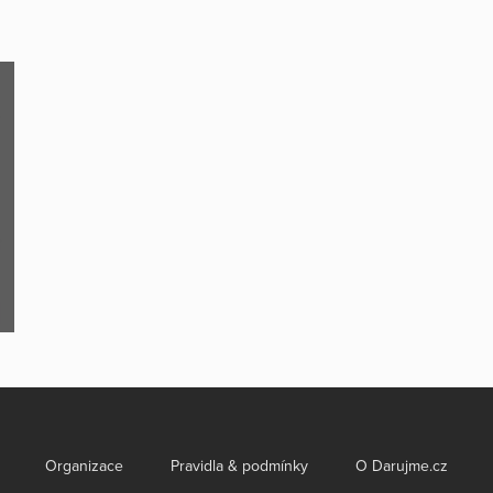
Organizace
Pravidla & podmínky
O Darujme.cz