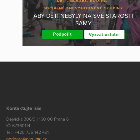
DĚTI, MLÁDEŽ, RODINA
SOCIÁLNĚ ZNEVÝHODNĚNÉ SKUPINY
ABY DĚTI NEBYLY NA SVÉ STAROSTI
SAMY
Podpořit
Vyzvat ostatní
Kontaktujte nás
Dejvická 306/9 | 160 00 Praha 6
IČ: 67360114
Tel.: +420 736 142 491
podpora@darujme.cz