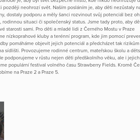
v Jahodě je, aby byl svět bezpečné místo, kde nikdo neohrožuje d
či později neohrozí svět. Naším posláním je, aby děti nezůstaly n
amy, dostaly podporu a měly šanci rozvinout svůj potenciál bez o
 rodinnou situaci či společenský status. Jsme tady proto, aby dět
vé starosti sami. Pro děti a mladé lidi z Černého Mostu v Praze
e nízkoprahové kluby a terénní program, kde jim pomocí preve
hudby pomáháme objevit jejich potenciál a předcházet tak riziků
na sídlišti. Provozujeme rodinné centrum, mateřskou školu a dět
de podporujeme v růstu nejen děti předškolního věku, ale i jejich
me populární festival volného času Strawberry Fields. Kromě Č
bíme na Praze 2 a Praze 5.