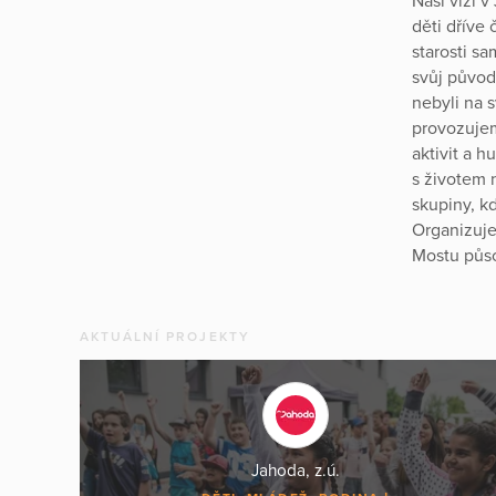
Naší vizí 
děti dříve 
starosti s
svůj původ,
nebyli na s
provozujem
aktivit a 
s životem 
skupiny, k
Organizuje
Mostu půso
AKTUÁLNÍ PROJEKTY
Jahoda, z.ú.