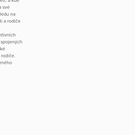
ěti, a kde
a své
hledu na
i a rodiče
ntivních
m spojených
ské
 rodiče.
erného