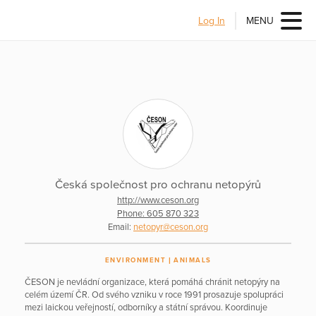
Log In
MENU
Česká společnost pro ochranu netopýrů
http://www.ceson.org
Phone: 605 870 323
Email:
netopyr@ceson.org
ENVIRONMENT
ANIMALS
ČESON je nevládní organizace, která pomáhá chránit netopýry na
celém území ČR. Od svého vzniku v roce 1991 prosazuje spolupráci
mezi laickou veřejností, odborníky a státní správou. Koordinuje