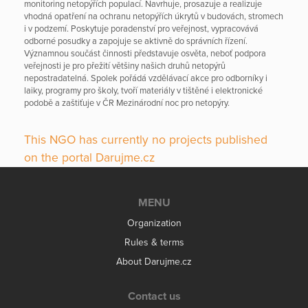
monitoring netopýřích populací. Navrhuje, prosazuje a realizuje
vhodná opatření na ochranu netopýřích úkrytů v budovách, stromech
i v podzemí. Poskytuje poradenství pro veřejnost, vypracovává
odborné posudky a zapojuje se aktivně do správních řízení.
Významnou součást činnosti představuje osvěta, neboť podpora
veřejnosti je pro přežití většiny našich druhů netopýrů
nepostradatelná. Spolek pořádá vzdělávací akce pro odborníky i
laiky, programy pro školy, tvoří materiály v tištěné i elektronické
podobě a zaštiťuje v ČR Mezinárodní noc pro netopýry.
This NGO has currently no projects published
on the portal Darujme.cz
MENU
Organization
Rules & terms
About Darujme.cz
Contact us