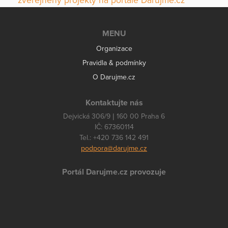
zveřejněny projekty na portále Darujme.cz
MENU
Organizace
Pravidla & podmínky
O Darujme.cz
Kontaktujte nás
Dejvická 306/9 | 160 00 Praha 6
IČ: 67360114
Tel.: +420 736 142 491
podpora@darujme.cz
Portál Darujme.cz provozuje