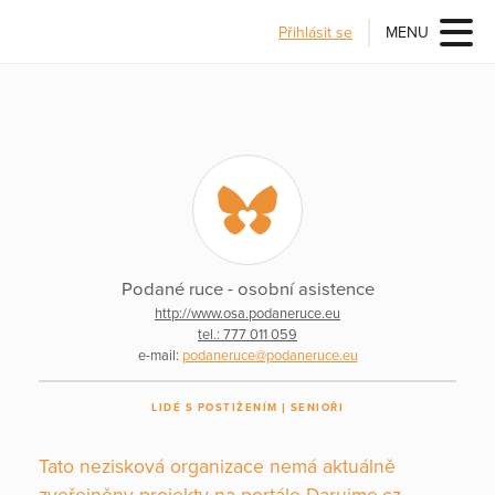
Přihlásit se
MENU
Podané ruce - osobní asistence
http://www.osa.podaneruce.eu
tel.: 777 011 059
e-mail:
podaneruce@podaneruce.eu
LIDÉ S POSTIŽENÍM
SENIOŘI
Tato nezisková organizace nemá aktuálně