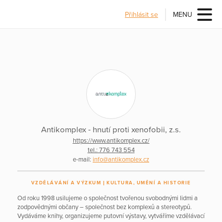
Přihlásit se
MENU
Antikomplex - hnutí proti xenofobii, z.s.
https://www.antikomplex.cz/
tel.: 776 743 554
e-mail:
info@antikomplex.cz
VZDĚLÁVÁNÍ A VÝZKUM
KULTURA, UMĚNÍ A HISTORIE
Od roku 1998 usilujeme o společnost tvořenou svobodnými lidmi a
zodpovědnými občany – společnost bez komplexů a stereotypů.
Vydáváme knihy, organizujeme putovní výstavy, vytváříme vzdělávací