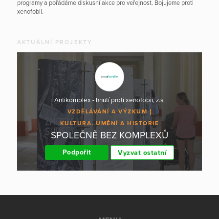
programy a pořádáme diskusní akce pro veřejnost. Bojujeme proti
xenofobii.
AKTUÁLNÍ PROJEKTY
Antikomplex - hnutí proti xenofobii, z.s.
VZDĚLÁVÁNÍ A VÝZKUM
KULTURA, UMĚNÍ A HISTORIE
SPOLEČNĚ BEZ KOMPLEXŮ
Podpořit
Vyzvat ostatní