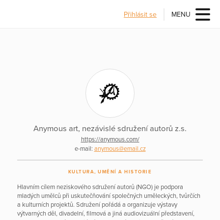
Přihlásit se
MENU
Anymous art, nezávislé sdružení autorů z.s.
https://anymous.com/
e-mail:
anymous@email.cz
KULTURA, UMĚNÍ A HISTORIE
Hlavním cílem neziskového sdružení autorů (NGO) je podpora
mladých umělců při uskutečňování společných uměleckých, tvůrčích
a kulturních projektů. Sdružení pořádá a organizuje výstavy
výtvarných děl, divadelní, filmová a jiná audiovizuální představení,