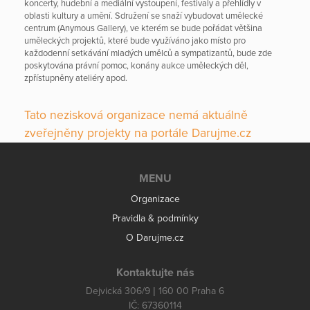
koncerty, hudební a mediální vystoupení, festivaly a přehlídly v
oblasti kultury a umění. Sdružení se snaží vybudovat umělecké
centrum (Anymous Gallery), ve kterém se bude pořádat většina
uměleckých projektů, které bude využíváno jako místo pro
každodenní setkávání mladých umělců a sympatizantů, bude zde
poskytována právní pomoc, konány aukce uměleckých děl,
zpřístupněny ateliéry apod.
Tato nezisková organizace nemá aktuálně
zveřejněny projekty na portále Darujme.cz
MENU
Organizace
Pravidla & podmínky
O Darujme.cz
Kontaktujte nás
Dejvická 306/9 | 160 00 Praha 6
IČ: 67360114