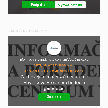
Podpořit
Vyzvat ostatní
UKONČENÉ PROJEKTY
Informační a poradenské centrum Vysočina o.p.s.
DĚTI, MLÁDEŽ, RODINA
REGIONÁLNÍ A KOMUNITNÍ ROZVOJ
Zachovejme mateřské centrum v
Havlíčkově Brodě pro budoucí
generace!
Zobrazit