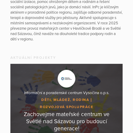
sociální izolace, pomoc ohroženým dětem a rodinám a řešení
sociálně patologických jevů, jako je domácí násilí. InPc je klíčovým
aktérem v prorodinné politice regionu, zajišťuje odborné poradenství,
terapii a doprovodné služby pro pěstouny. Aktivně spolupracuje s
místními samosprávami a neziskovými organizacemi. V roce 2025
převezme provoz mateřských center v Havlíčkově Brodě a ve Světlé
nad Sázavou, čímž naváže na dlouholeté tradice podpory rodin a
dětí v regionu.
AKTUÁLNÍ PROJEKTY
Informační a poradenské centrum Vysočina o.p.s.
DĚTI, MLÁDEŽ, RODINA
ROZVOJOVÁ SPOLUPRÁCE
Zachovejme mateřské centrum ve
Světlé nad Sázavou pro budoucí
generace!