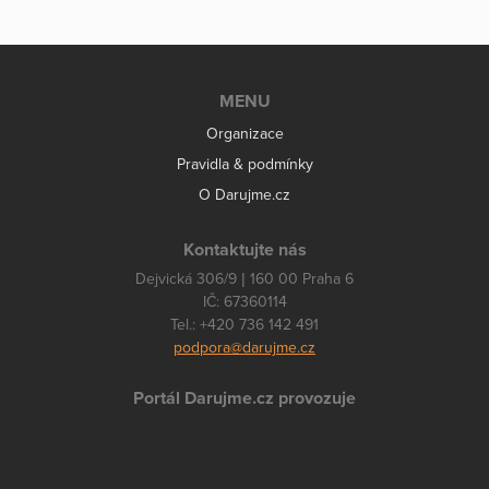
MENU
Organizace
Pravidla & podmínky
O Darujme.cz
Kontaktujte nás
Dejvická 306/9 | 160 00 Praha 6
IČ: 67360114
Tel.: +420 736 142 491
podpora@darujme.cz
Portál Darujme.cz provozuje