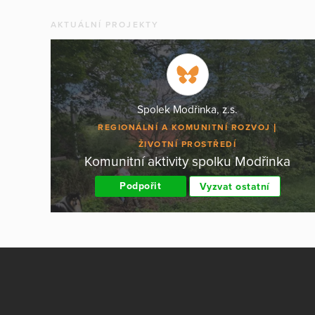
AKTUÁLNÍ PROJEKTY
Spolek Modřinka, z.s.
REGIONÁLNÍ A KOMUNITNÍ ROZVOJ
ŽIVOTNÍ PROSTŘEDÍ
Komunitní aktivity spolku Modřinka
Podpořit
Vyzvat ostatní