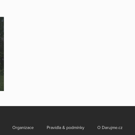
Organizace
Pravidla & podmínky
O Darujme.cz