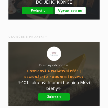
DO JEHO KONCE
Podpořit
Vyzvat ostatní
UKONČENÉ PROJEKTY
Důstojný odchod z.ú.
HOSPICOVÁ A PALIATIVNÍ PÉČE
REGIONÁLNÍ A KOMUNITNÍ ROZVOJ
✨101 splněných přání hospicu Mezi
břehy✨
Zobrazit