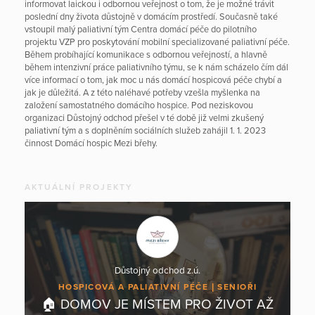
informovat laickou i odbornou veřejnost o tom, že je možné trávit
poslední dny života důstojně v domácím prostředí. Současně také
vstoupil malý paliativní tým Centra domácí péče do pilotního
projektu VZP pro poskytování mobilní specializované paliativní péče.
Během probíhající komunikace s odbornou veřejností, a hlavně
během intenzivní práce paliativního týmu, se k nám scházelo čím dál
více informací o tom, jak moc u nás domácí hospicová péče chybí a
jak je důležitá. A z této naléhavé potřeby vzešla myšlenka na
založení samostatného domácího hospice. Pod neziskovou
organizaci Důstojný odchod přešel v té době již velmi zkušený
paliativní tým a s doplněním sociálních služeb zahájil 1. 1. 2023
činnost Domácí hospic Mezi břehy.
AKTUÁLNÍ PROJEKTY
Důstojný odchod z.ú.
HOSPICOVÁ A PALIATIVNÍ PÉČE
SENIOŘI
🏠 DOMOV JE MÍSTEM PRO ŽIVOT AŽ