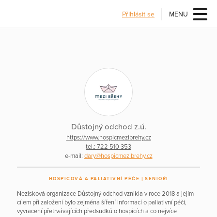
Přihlásit se
MENU
Důstojný odchod z.ú.
https://www.hospicmezibrehy.cz
tel.: 722 510 353
e-mail:
dary@hospicmezibrehy.cz
HOSPICOVÁ A PALIATIVNÍ PÉČE
SENIOŘI
Nezisková organizace Důstojný odchod vznikla v roce 2018 a jejím
cílem při založení bylo zejména šíření informací o paliativní péči,
vyvracení přetrvávajících předsudků o hospicích a co nejvíce