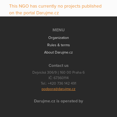
This NGO has currently no projects published
on the portal Darujme.cz
MENU
Organization
Rules & terms
About Darujme.cz
Contact us
Dejvická 306/9 | 160 00 Praha 6
IČ: 67360114
Tel.: +420 736 142 491
podpora@darujme.cz
Darujme.cz is operated by