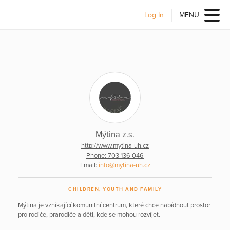
Log In
MENU
Mýtina z.s.
http://www.mytina-uh.cz
Phone: 703 136 046
Email:
info@mytina-uh.cz
CHILDREN, YOUTH AND FAMILY
Mýtina je vznikající komunitní centrum, které chce nabídnout prostor
pro rodiče, prarodiče a děti, kde se mohou rozvíjet.