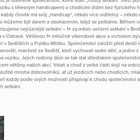
oď je otevřené společenství, které staví „mosty setkání“ mezi jez
vozíku s tělesným handicapem) a chodícími (lidmi bez fyzického 
 každý člověk má svůj „handicap“, někdo více viditelný – někdo
si můžeme být darem a obohacením, když se potkáme. Během c
nizujeme nejrůznější setkání – 1× za měsíc večerní setkání v Brn
 v Ostravě. Většinou 1× měsíčně víkendové akce a vrcholem býv
ní v Sedlištích u Frýdku-Místku. Společenství založili před desíti 
anovští, manželé ze Sedlišť, kteří vychovali sedm dětí, a jedno z
a vozíku. Jejich rodinný dům se tak stal střediskem společenství
em většiny našich akcí. Vstaň a choď z velké části stojí na srdcí
lužbě mnoha dobrovolníků, ať už jezdících nebo chodících, mla
teří každý podle svých možností přispívají k chodu společenství a
h setkání.