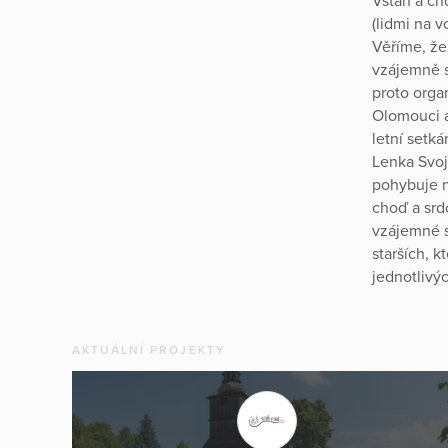
Vstaň a ch
(lidmi na 
Věříme, že
vzájemně 
proto orga
Olomouci a
letní setká
Lenka Svoj
pohybuje n
choď a srdc
vzájemné s
starších, k
jednotlivýc
AKTUÁLNÍ PROJEKTY