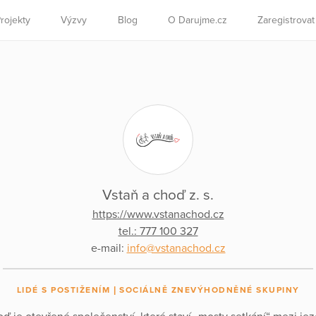
rojekty
Výzvy
Blog
O Darujme.cz
Zaregistrova
Vstaň a choď z. s.
https://www.vstanachod.cz
tel.: 777 100 327
e-mail:
info@vstanachod.cz
LIDÉ S POSTIŽENÍM
SOCIÁLNĚ ZNEVÝHODNĚNÉ SKUPINY