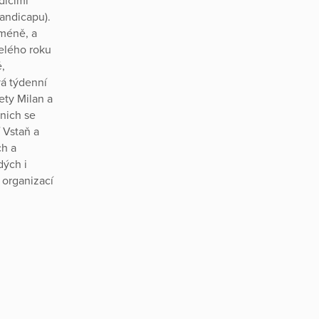
dícími
handicapu).
 méně, a
elého roku
ě,
á týdenní
lety Milan a
 nich se
 Vstaň a
ch a
dých i
 organizací