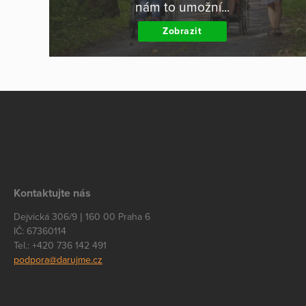
nám to umožní...
Zobrazit
Kontaktujte nás
Dejvická 306/9 | 160 00 Praha 6
IČ: 67360114
Tel.: +420 736 142 491
podpora@darujme.cz